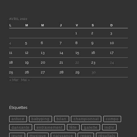
AVRIL 2022
L
M
M
J
V
S
D
1
2
3
4
5
6
7
8
9
10
11
12
13
14
15
16
17
18
19
20
21
22
23
24
25
26
27
28
29
30
« Mar
Mai »
Étiquettes
astuce
babyping
bilan
championnat
compo
dansante
entrainement
fête
galette
indiv
jeune
musique
naissance
repas
résultats