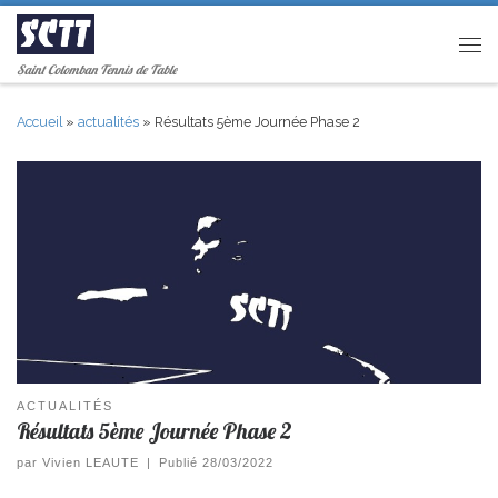
Passer au contenu
Men
Saint Colomban Tennis de Table
Accueil
»
actualités
»
Résultats 5ème Journée Phase 2
ACTUALITÉS
Résultats 5ème Journée Phase 2
par
Vivien LEAUTE
|
Publié
28/03/2022