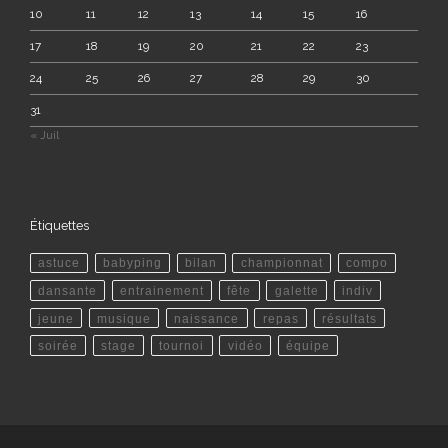
10
11
12
13
14
15
16
17
18
19
20
21
22
23
24
25
26
27
28
29
30
31
« Juil
Étiquettes
astuce
babyping
bilan
championnat
compo
dansante
entrainement
fête
galette
indiv
jeune
musique
naissance
repas
résultats
soirée
stage
tournoi
vidéo
équipe