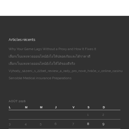
Articles récents
Why Your Game Lags Without a Proxy and How It Fixes It
เลือกเว็บแทงหวยออนไลน์ยังไงให้ปลอดภัยและได้ราคาดี
เลือกเว็บแทงหวยออนไลน์ยังไงให้ได้ของดีจริง
Výhody_sázení_s_22bet_review_a_rady_pro_nové_hráče_v_online_casinu
Sensible Medical insurance Preparations
AOÛT 2026
L
M
M
J
V
S
D
1
2
3
4
5
6
7
8
9