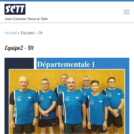
Passer au contenu
Men
Saint Colomban Tennis de Table
Accueil
»
Equipe2 – D1
Equipe2 – D1