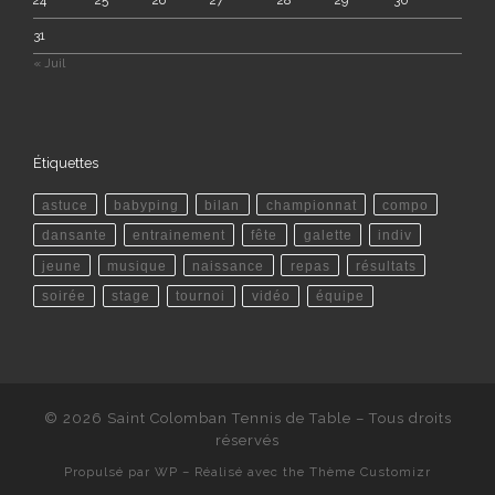
24
25
26
27
28
29
30
31
« Juil
Étiquettes
astuce
babyping
bilan
championnat
compo
dansante
entrainement
fête
galette
indiv
jeune
musique
naissance
repas
résultats
soirée
stage
tournoi
vidéo
équipe
© 2026
Saint Colomban Tennis de Table
– Tous droits
réservés
Propulsé par
WP
– Réalisé avec the
Thème Customizr