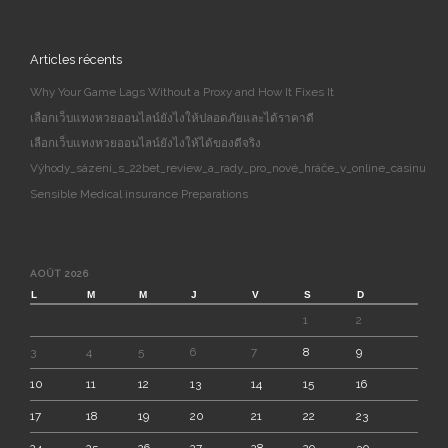
Articles récents
Why Your Game Lags Without a Proxy and How It Fixes It
เลือกเว็บแทงหวยออนไลน์ยังไงให้ปลอดภัยและได้ราคาดี
เลือกเว็บแทงหวยออนไลน์ยังไงให้ได้ของดีจริง
Výhody_sázení_s_22bet_review_a_rady_pro_nové_hráče_v_online_casinu
Sensible Medical insurance Preparations
AOÛT 2026
L
M
M
J
V
S
D
1
2
3
4
5
6
7
8
9
10
11
12
13
14
15
16
17
18
19
20
21
22
23