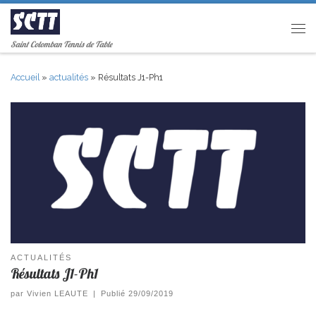
Passer au contenu
Men
Saint Colomban Tennis de Table
Accueil
»
actualités
»
Résultats J1-Ph1
ACTUALITÉS
Résultats J1-Ph1
par
Vivien LEAUTE
|
Publié
29/09/2019