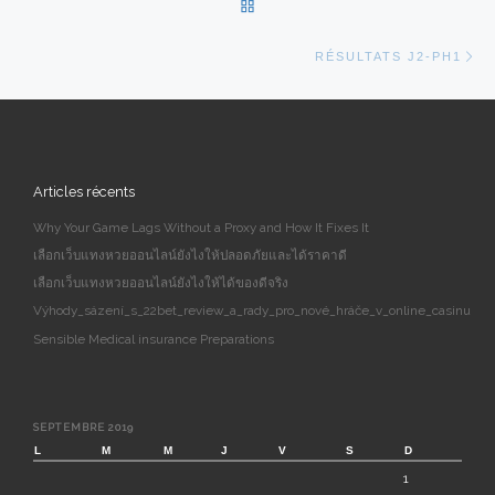
RETOUR À LA LISTE DES AR
Ar
RÉSULTATS J2-PH1
Articles récents
Why Your Game Lags Without a Proxy and How It Fixes It
เลือกเว็บแทงหวยออนไลน์ยังไงให้ปลอดภัยและได้ราคาดี
เลือกเว็บแทงหวยออนไลน์ยังไงให้ได้ของดีจริง
Výhody_sázení_s_22bet_review_a_rady_pro_nové_hráče_v_online_casinu
Sensible Medical insurance Preparations
SEPTEMBRE 2019
L
M
M
J
V
S
D
1