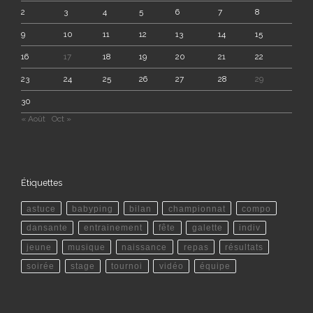
2
3
4
5
6
7
8
9
10
11
12
13
14
15
16
17
18
19
20
21
22
23
24
25
26
27
28
29
30
« Août
Oct »
Étiquettes
astuce
babyping
bilan
championnat
compo
dansante
entrainement
fête
galette
indiv
jeune
musique
naissance
repas
résultats
soirée
stage
tournoi
vidéo
équipe