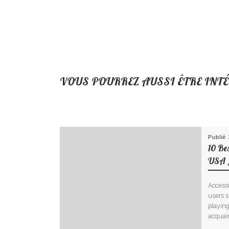
VOUS POURREZ AUSSI ÊTRE INT
Publié
10 Be
USA 
Accessi
users s
playing
acquain