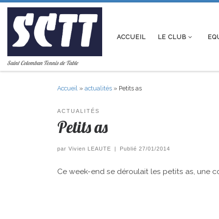
Passer au contenu
ACCUEIL
LE CLUB
EQ
Saint Colomban Tennis de Table
Accueil
»
actualités
»
Petits as
ACTUALITÉS
Petits as
par
Vivien LEAUTE
|
Publié
27/01/2014
Ce week-end se déroulait les petits as, une 