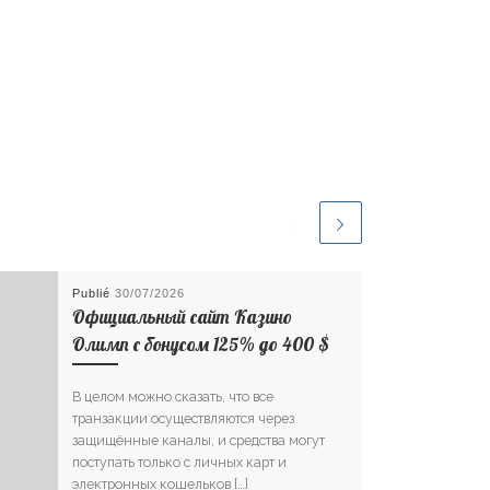
Publié
30/07/2026
Официальный сайт Казино
Олимп с бонусом 125% до 400 $
В целом можно сказать, что все
транзакции осуществляются через
защищённые каналы, и средства могут
поступать только с личных карт и
электронных кошельков […]