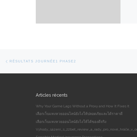
Parcourir les articles
Article précédent
RÉSULTATS JOURNÉE1 PHASE2
Articles récents
Why Your Game Lags Without a Proxy and How It Fixes It
เลือกเว็บแทงหวยออนไลน์ยังไงให้ปลอดภัยและได้ราคาดี
เลือกเว็บแทงหวยออนไลน์ยังไงให้ได้ของดีจริง
Výhody_sázení_s_22bet_review_a_rady_pro_nové_hráče_v_on