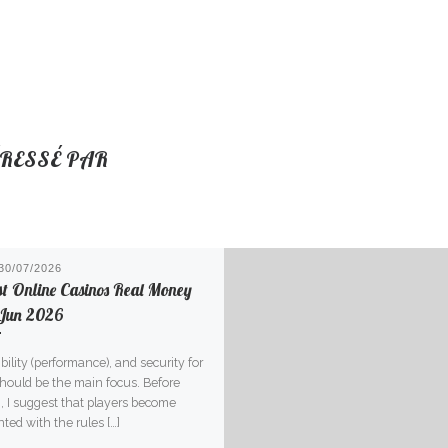
ÉRESSÉ PAR
30/07/2026
st Online Casinos Real Money
Jun 2026
bility (performance), and security for
hould be the main focus. Before
, I suggest that players become
ted with the rules […]