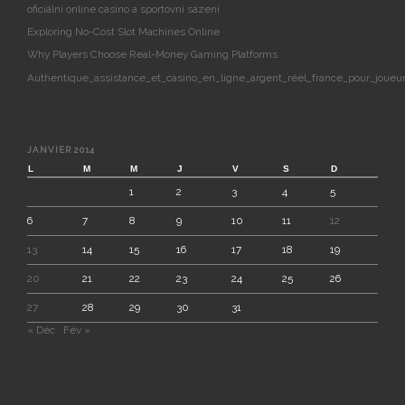
oficiální online casino a sportovní sázení
Exploring No-Cost Slot Machines Online
Why Players Choose Real-Money Gaming Platforms
Authentique_assistance_et_casino_en_ligne_argent_réel_france_pour_joueur
JANVIER 2014
L
M
M
J
V
S
D
1
2
3
4
5
6
7
8
9
10
11
12
13
14
15
16
17
18
19
20
21
22
23
24
25
26
27
28
29
30
31
« Déc
Fév »