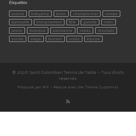
Étiquettes
astuce
babyping
bilan
championnat
compo
dansante
entrainement
fête
galette
indiv
jeune
musique
naissance
repas
résultats
soirée
stage
tournoi
vidéo
équipe
© 2026
Saint Colomban Tennis de Table
– Tous droits
réservés
Propulsé par
WP
– Réalisé avec the
Thème Customizr