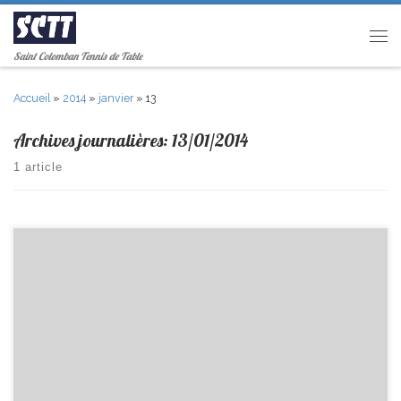
Passer au contenu
Men
Saint Colomban Tennis de Table
Accueil
»
2014
»
janvier
»
13
Archives journalières:
13/01/2014
1 article
Ce week-end avait lieu le 3ème tour de Critérium Fédéral: En Cadets,
Pierre termine 2ème en Pré-Régionale et se maintient. En Benjamins,
Méric termine 1er en Régionale et remonte en Nationale 2 , Tonin et
Titouan terminent respectivement 10 et 11ème en Pré-Régionale et se
maintiennent. Le dernier Tour aura […]