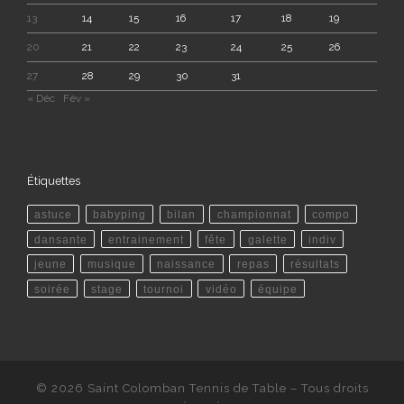
13
14
15
16
17
18
19
20
21
22
23
24
25
26
27
28
29
30
31
« Déc
Fév »
Étiquettes
astuce
babyping
bilan
championnat
compo
dansante
entrainement
fête
galette
indiv
jeune
musique
naissance
repas
résultats
soirée
stage
tournoi
vidéo
équipe
© 2026
Saint Colomban Tennis de Table
– Tous droits