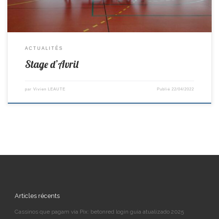
ACTUALITÉS
Stage d’Avril
par
Vivien LEAUTE
Publié
22/04/2022
Articles récents
Cassinos que pagam via Pix: betonred login guia atualizado 2025