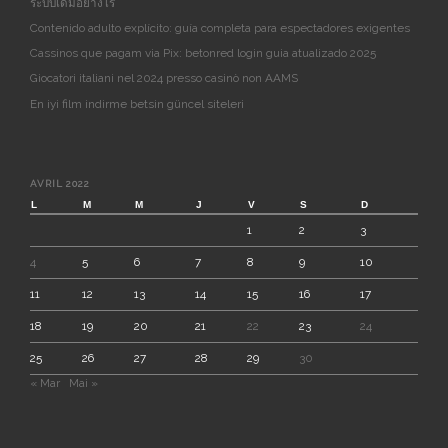
ระบบเดิมอย่างไร
Contenido adulto explícito: guía completa para espectadores exigentes
Cassinos que pagam via Pix: betonred login guia atualizado 2025
Giocatori italiani nel 2024 presso casinò non AAMS ️
En iyi film indirme betsin güncel siteleri
AVRIL 2022
L
M
M
J
V
S
D
1
2
3
4
5
6
7
8
9
10
11
12
13
14
15
16
17
18
19
20
21
22
23
24
25
26
27
28
29
30
« Mar
Mai »