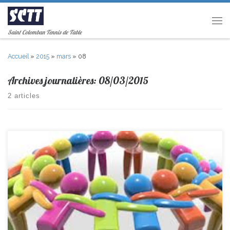
Passer au contenu
Men
Saint Colomban Tennis de Table
Accueil
»
2015
»
mars
»
08
Archives journalières:
08/03/2015
2 articles
Matchs du 14/03/2015 et 15/03/2015 R2/A Composition : Brice, Vivien,
Philippe, Pierre M Lieu : à St Sébastien Remplaçant: Yvonnick Horaire :
13h15 PR/E Composition : Yves, Jean-Claude, Pierre, Pascal, Valentin,
Méric Remplaçant : Yvonnick Lieu : Reçoit Goulaine Horaire : 8h00
D2/F Composition : Bruno, Dany B, Patrice, David, Charles, […]