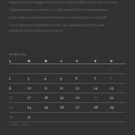
legalne kasyno νομιμα online casino στην ελλαδα online i gry na żywo
Najlepsze kasyno online w czytaj więcej Polsce na pieniądze
Casino Bonus Codes and Promotions in the US for June 2026
Czym powinno charakteryzować się najlepsze Gra fire joker
oprogramowanie do kasyn online?
MARS 2015
L
M
M
J
V
S
D
1
2
3
4
5
6
7
8
9
10
11
12
13
14
15
16
17
18
19
20
21
22
23
24
25
26
27
28
29
30
31
« Fév
Avr »