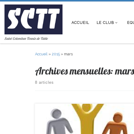
Passer au contenu
ACCUEIL
LE CLUB
EQ
Saint Colomban Tennis de Table
Accueil
»
2015
»
mars
Archives mensuelles:
mars
8 articles
R2 -> La Montagne 10–4 St Colomban PR-> St Colomban
8–12 Arthon Chemere D2 -> Bouaye 18-2 St Colomban D3 -
>St Colomban 4-16 Vertou D4 -> St Colomban 6–4 Boussay