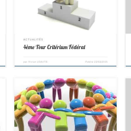
bonne expérience pour lui qui lui servira pour la saison
prochaine, car il devrait tout de même repartir en N2 En
Minimes: […]
ACTUALITÉS
4ème Tour Critérium Fédéral
par
Vivien LEAUTE
Publié
23/03/2015
Matchs du 14/03/2015 et 15/03/2015 R2/A Composition :
Brice, Vivien, Philippe, Pierre M Lieu : à St Sébastien
Remplaçant: Yvonnick Horaire : 13h15 PR/E Composition :
Yves, Jean-Claude, Pierre, Pascal, Valentin, Méric
s
Remplaçant : Yvonnick Lieu : Reçoit Goulaine Horaire :
8h00 D2/F Composition : Bruno, Dany B, Patrice, David,
Charles, […]