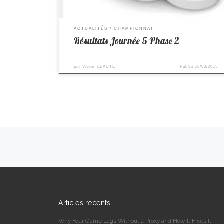
ACTUALITÉS
CHAMPIONNAT
Résultats Journée 5 Phase 2
par
Vivien LEAUTE
Publié
16/03/2015
Navigation dans les articles
Articles récents
Why Your Game Lags Without a Proxy and How It Fixes It