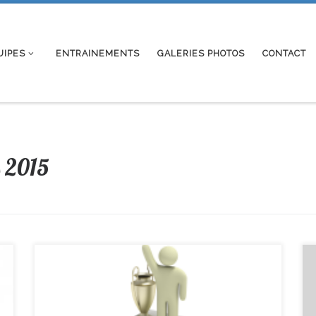
UIPES
ENTRAINEMENTS
GALERIES PHOTOS
CONTACT
 2015
Ce week end se déroulait le 4ème et dernier tour du
Critérium Fédéral: En Benjamins: Tonin qui jouait pour la
première fois en Nationale 2, termine 23ème sur 24, une