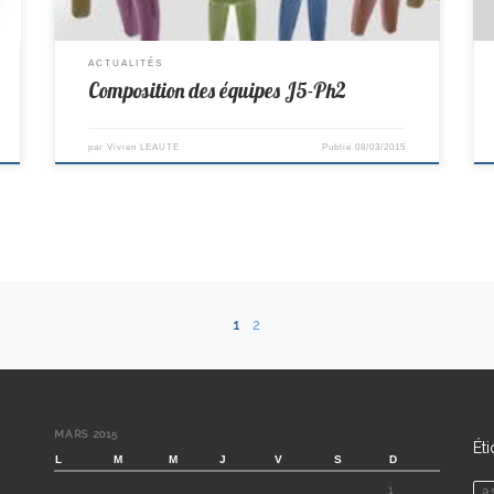
ACTUALITÉS
Composition des équipes J5-Ph2
par
Vivien LEAUTE
Publié
08/03/2015
1
2
MARS 2015
Ét
L
M
M
J
V
S
D
1
a