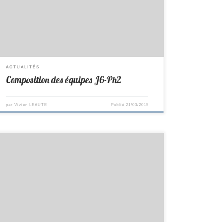
Yves, Jean-Claude, Pierre, Pascal, Valentin, Méric
Remplaçant : Dany B Lieu : Reçoit Arthon Chéméré Horaire
: 8h00 D2/F Composition : Bruno, Dany B, Patrice, Lucas
Gi, Charles, Philippe […]
ACTUALITÉS
Composition des équipes J6-Ph2
par
Vivien LEAUTE
Publié
21/03/2015
R2 -> St Colomban 14 – 0 St Cyr en Bourg PR-> Savenay 14
– 6 St Colomban D2 -> St Colomban 3 – 17 Ste Luce D3 ->
St Colomban 7 – 13 ASCBG D4 -> St Colomban 6 – 4 La
Haie Fouassière Cadets D1 -> St Colomban 4-6 St […]