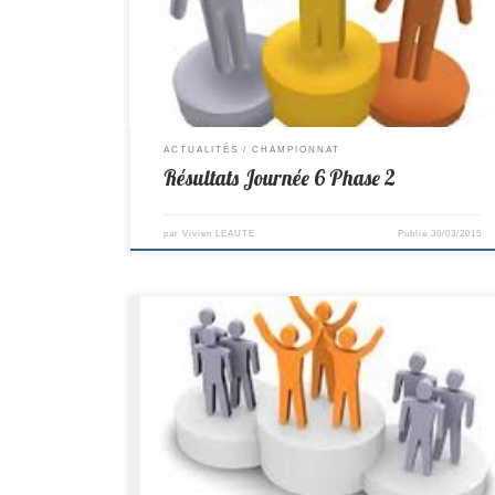
Cadets D1 -> St Colomban 9–1 St Brévin Minimes D2 -> St
Colomban 2-8 La Montagne Benjamins D2 ->Goulaine 3-
7 St Colomban
ACTUALITÉS
CHAMPIONNAT
Résultats Journée 6 Phase 2
par
Vivien LEAUTE
Publié
30/03/2015
R2 -> St Sébastien 7–7 St Colomban PR-> St Colomban
14–6 Goulaine D2 -> Suce Sur Erdre 13-7 St Colomban D3 -
> Pellerin 15-5 St Colomban D4 -> Vieillevigne 7–3 St
Colomban Cadets D1 -> Penhoet 7–3 St Colomban Minime
D2 -> Mouzillon 0-10 St Colomban Benjamins D2 ->St
Colomban 5-5 Pont St Martin