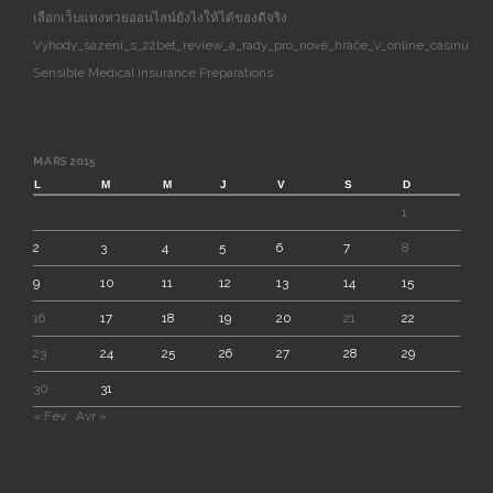
เลือกเว็บแทงหวยออนไลน์ยังไงให้ได้ของดีจริง
Výhody_sázení_s_22bet_review_a_rady_pro_nové_hráče_v_online_casinu
Sensible Medical insurance Preparations
MARS 2015
L
M
M
J
V
S
D
1
2
3
4
5
6
7
8
9
10
11
12
13
14
15
16
17
18
19
20
21
22
23
24
25
26
27
28
29
30
31
« Fév
Avr »