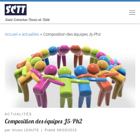
Passer au contenu
Men
Saint Colomban Tennis de Table
Accueil
»
actualités
»
Composition des équipes J5-Ph2
ACTUALITÉS
Composition des équipes J5-Ph2
par
Vivien LEAUTE
|
Publié
08/03/2015