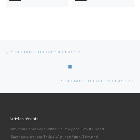
Parcourir les articles
Article précédent
RÉSULTATS JOURNÉE 4 PHASE 2
RETOUR À LA LISTE DES AR
Ar
RÉSULTATS JOURNÉE 5 PHASE 2
Articles récents
Why Your Game Lags Without a Proxy and How It Fixes It
เลือกเว็บแทงหวยออนไลน์ยังไงให้ปลอดภัยและได้ราคาดี