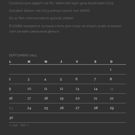
Cassinos que pagam via Pix: betonred login guia atualizado 2025
Giocatori italiani nel 2024 presso casinò non AAMS ️
En iyi film indirme betsin güncel siteleri
В GGBet находятся лучшие слоты для игры на играть в jetx в казино
1win онлайн реальные деньги.
SEPTEMBRE 2024
L
M
M
J
V
S
D
1
2
3
4
5
6
7
8
9
10
11
12
13
14
15
16
17
18
19
20
21
22
23
24
25
26
27
28
29
30
« Juil
Oct »