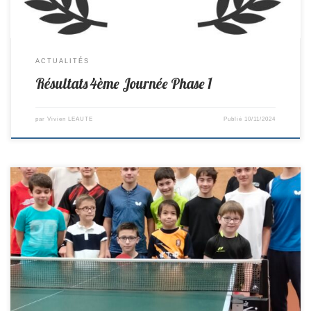
ACTUALITÉS
Résultats 4ème Journée Phase 1
par
Vivien LEAUTE
Publié
10/11/2024
Cette semaine 13 jeunes ont participé à un stage de 3 jours, merci aux
participants ainsi qu’à Loris venu relancer pendant 2 jours:Ruben, Hugo,
Théo, Enzo Pa, Enzo Pe, Samuel, Noam, Tristan, Alexy, Gabriel, Lucas,
Enzo B, Bapstiste Vous pouvez venir soutenir la R2 qui joue domicile
contre les herbiers, […]