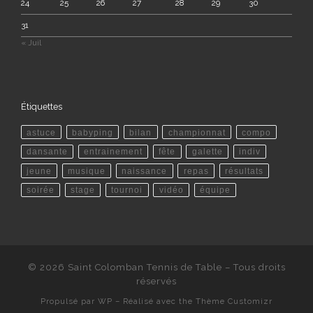
24
25
26
27
28
29
30
31
« Juil
Étiquettes
astuce
babyping
bilan
championnat
compo
dansante
entrainement
fête
galette
indiv
jeune
musique
naissance
repas
résultats
soirée
stage
tournoi
vidéo
équipe
© 2026
Saint Colomban Tennis de Table
– Tous droits
réservés
Propulsé par
WP
– Réalisé avec the
Thème Customizr