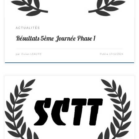
ACTUALITÉS
Résultats 5ème Journée Phase 1
par
Vivien LEAUTE
Publié
17/11/2024
4ème journée de championnat: 5 rencontres, 5 Victoires Bravo à tous
R2-> St Colomban 10-4 Les Herbiers PR-> Chevrolière 8–12 St
Colomban D2-> St Colomban 14–6 Pellerin D4 -> St Colomban 6–4
Nantes RACC Cadets/Juniors D2-> St Colomban 7–3 Entente pongiste
sud loire