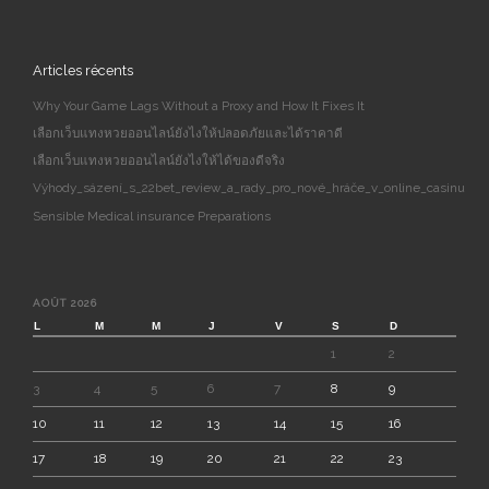
Articles récents
Why Your Game Lags Without a Proxy and How It Fixes It
เลือกเว็บแทงหวยออนไลน์ยังไงให้ปลอดภัยและได้ราคาดี
เลือกเว็บแทงหวยออนไลน์ยังไงให้ได้ของดีจริง
Výhody_sázení_s_22bet_review_a_rady_pro_nové_hráče_v_online_casinu
Sensible Medical insurance Preparations
AOÛT 2026
L
M
M
J
V
S
D
1
2
3
4
5
6
7
8
9
10
11
12
13
14
15
16
17
18
19
20
21
22
23