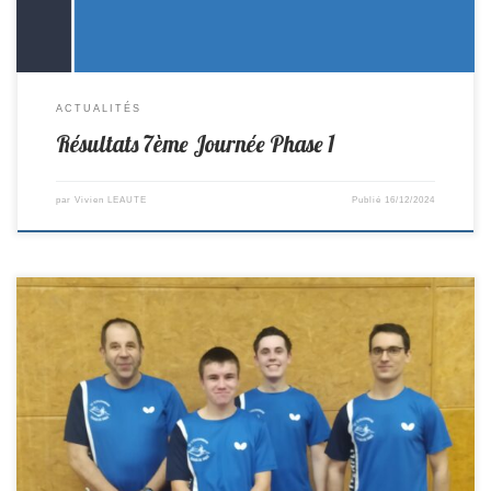
ACTUALITÉS
Résultats 7ème Journée Phase 1
par
Vivien LEAUTE
Publié
16/12/2024
Toutes les équipes ont gagné ce week-end. C’est la seconde fois cette
saison.Bravo à tous! R2-> St Colomban 11-3 Sablé PR-> Vertou 6–14 St
Colomban D2-> St Colomban 13–7 Aigrefeuille D4 -> St Colomban 7–3
St Sébastien Cadets/Juniors D2-> St Colomban 6–4 St Philbert