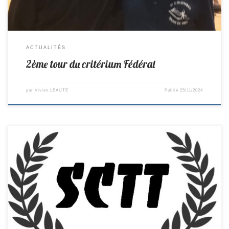
ACTUALITÉS
2ème tour du critérium Fédéral
par
Vivien LEAUTE
Publié
25/11/2024
R2-> Aizenay 4-10 St Colomban PR-> St Colomban 14–6 Pellerin D2->
Villeneuve 7–13 St Colomban D4 -> Pallet 7–3 St Colomban
Cadets/Juniors D2-> Aigrefeuille 1–9 St Colomban