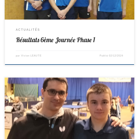
ACTUALITÉS
Résultats 6ème Journée Phase 1
par
Vivien LEAUTE
Publié
02/12/2024
Le 2ème tour du critérium Fédéral avait lieu ce week-end. Maël
termine 22ème en Pré-Régionale Minimes Hugo termine 3ème en Pré-
Régionale Cadets. Merci à Lucas qui les a coachés tous les deux. Loris
termine 3ème en Nationale 2 Cadets et monte en Nationale 1. Il jouera
donc dans la plus […]