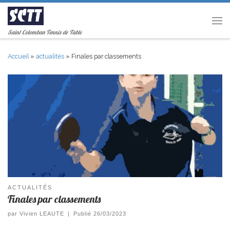
Passer au contenu
Men
Saint Colomban Tennis de Table
Accueil
»
actualités
»
Finales par classements
ACTUALITÉS
Finales par classements
par
Vivien LEAUTE
|
Publié
26/03/2023