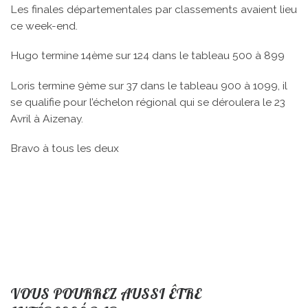
Les finales départementales par classements avaient lieu
ce week-end.
Hugo termine 14ème sur 124 dans le tableau 500 à 899
Loris termine 9ème sur 37 dans le tableau 900 à 1099, il
se qualifie pour l’échelon régional qui se déroulera le 23
Avril à Aizenay.
Bravo à tous les deux
VOUS POURREZ AUSSI ÊTRE