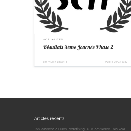
6–14 St Colomban D4 -> Mouzillon 1–9 St Colomban
Jeunes D3(1)-> St Colomban 10–0 St Michel Jeunes D3(2)-
> St Colomban – Exempt
ACTUALITÉS
Résultats 3ème Journée Phase 2
par
Vivien LEAUTE
Publié
05/03/2023
Articles récents
Top Wholesale Hubs Redefining B2B Commerce This Year