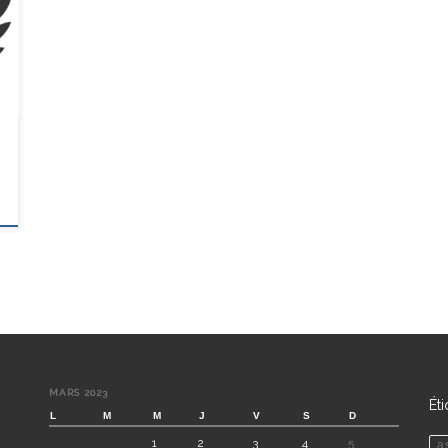
MARS 2023
Ét
L
M
M
J
V
S
D
1
2
3
4
5
a