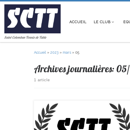
Passer au contenu
ACCUEIL
LE CLUB
EQ
Saint Colomban Tennis de Table
Accueil
»
2023
»
mars
»
05
Archives journalières:
05
1 article
Toutes les équipes victorieuses pour la 2ème fois
consécutive. Bravo à tous. R2-> St Colomban 8-6 Vivy-
Gennes PR-> St Colomban 13–7 Coueron D2-> Vieillevign