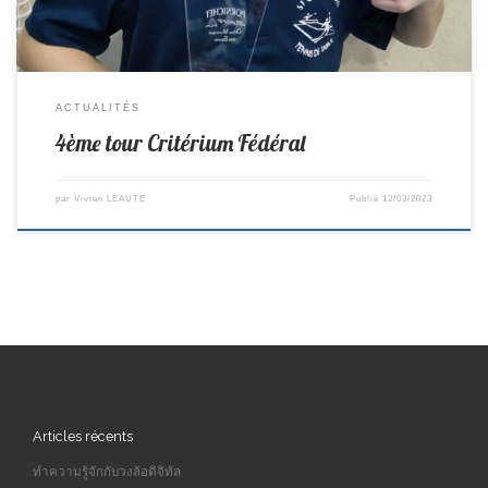
ACTUALITÉS
4ème tour Critérium Fédéral
par
Vivien LEAUTE
Publié
12/03/2023
Articles récents
ทำความรู้จักกับวงล้อดิจิทัล