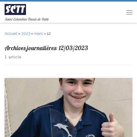
Passer au contenu
Men
Saint Colomban Tennis de Table
Accueil
»
2023
»
mars
»
12
Archives journalières:
12/03/2023
1 article
Le 4ème tour du critérium Fédéral avait lieu ce week-end. Hugo
termine 4ème en Pré-Régionale Minimes. Adrien termine 24ème en
Départementale 1 Juniors. Lucas Gillet jouait en Séniors D1 et termine
3ème. Lucas Groussain termine 20ème en Pré-Régionale Séniors. Loris
termine 1er en Régionale Minimes et remonte en Nationale 2.