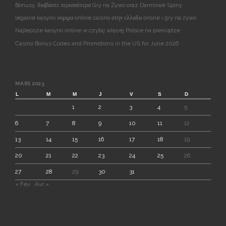
Bonusy, διαβάστε περισσότερα Gry na Żywo oraz Darmowe Spiny
legalne kasyno νομιμα online casino στην ελλαδα online i gry na żywo
Najlepsze kasyno online w czytaj więcej Polsce na pieniądze
Casino Bonus Codes and Promotions in the US for June 2026
MARS 2023
L
M
M
J
V
S
D
1
2
3
4
5
6
7
8
9
10
11
12
13
14
15
16
17
18
19
20
21
22
23
24
25
26
27
28
29
30
31
« Fév
Avr »