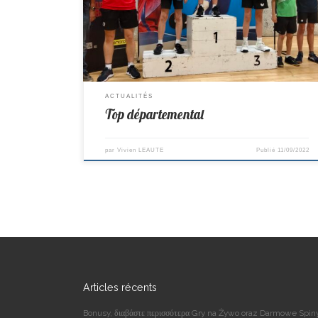
termine 1er sans aucune défaite, Bravo à lui pour cette trè
bonne performance.
ACTUALITÉS
Top départemental
par
Vivien LEAUTE
Publié
11/09/2022
Articles récents
Bonusy, διαβάστε περισσότερα Gry na Żywo oraz Darmowe Spin