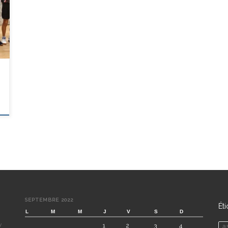
s
SEPTEMBRE 2022
Ét
L
M
M
J
V
S
D
y
1
2
3
4
a