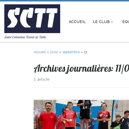
Passer au contenu
ACCUEIL
LE CLUB
EQ
Saint Colomban Tennis de Table
Accueil
»
2022
»
septembre
»
11
Archives journalières:
11/
1 article
La première compétition de la saison à eu lieu ce week-
end, Loris participait au Top départemental Minimes. Il