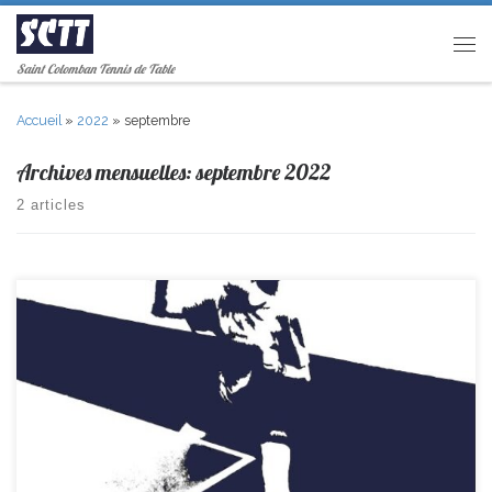
Passer au contenu
Men
Saint Colomban Tennis de Table
Accueil
»
2022
»
septembre
Archives mensuelles:
septembre 2022
2 articles
R2-> St Colomban 4-10 Pont st Martin PR-> St Colomban 15–5 Mouzillon
D1-> Mouzillon 16–4 St Colomban D3 -> Rezé 8–12 St Colomban