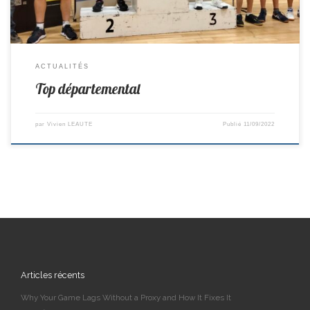
ACTUALITÉS
Top départemental
par
Vivien LEAUTE
Publié
11/09/2022
Articles récents
Why Your Game Lags Without a Proxy and How It Fixes It