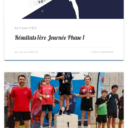
ACTUALITÉS
Résultats 1ère Journée Phase 1
par
Vivien LEAUTE
Publié
26/09/2022
La première compétition de la saison à eu lieu ce week-end, Loris
participait au Top départemental Minimes. Il termine 1er sans aucune
défaite, Bravo à lui pour cette très bonne performance.