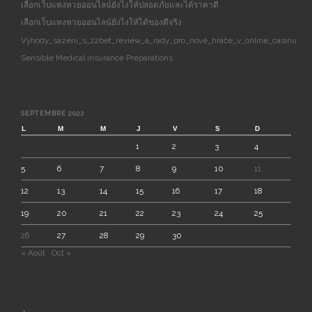
เลือกเว็บแทงหวยออนไลน์ยังไงให้ปลอดภัยและได้ราคาดี
เลือกเว็บแทงหวยออนไลน์ยังไงให้ได้ของดีจริง
Výhody_sázení_s_22bet_review_a_rady_pro_nové_hráče_v_online_casinu
Sensible Medical insurance Preparations
SEPTEMBRE 2022
L
M
M
J
V
S
D
1
2
3
4
5
6
7
8
9
10
11
12
13
14
15
16
17
18
19
20
21
22
23
24
25
26
27
28
29
30
« Août
Oct »