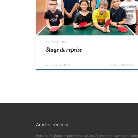
adhérents. Bravo à eux pour avoir bien travaillé dans la
bonne humeur. Photo ci-dessous avec les participants:
Matéo, […]
ACTUALITÉS
Stage de reprise
par
Vivien LEAUTE
Publié
31/08/2022
Articles récents
Bonusy, διαβάστε περισσότερα Gry na Żywo oraz Darmowe Spin