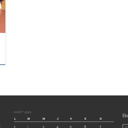
AOÛT 2022
Ét
L
M
M
J
V
S
D
y
1
2
3
4
5
6
7
a