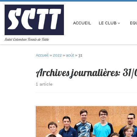
Passer au contenu
ACCUEIL
LE CLUB
EQ
Saint Colomban Tennis de Table
Accueil
»
2022
»
août
»
31
Archives journalières:
31/
1 article
Un stage de reprise pour nos jeunes joueurs a eu lieu du
24 au 26 Août. Ces 3 jours ont permis de bien lancer la
saison, avec 10 participants dont plusieurs nouveaux