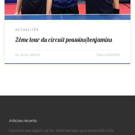
ACTUALITÉS
2ème tour du circuit poussins/benjamins
par
Vivien LEAUTE
Publié
12/02/2018
Articles récents
Cassinos que pagam via Pix: betonred login guia atualizado 2025