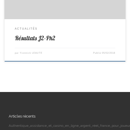
ACTUALITÉS
Résultats J2-Ph2
par
Yvonnick LEAUTE
Publié
05/02/2018
Articles récents
Authentique_assistance_et_casino_en_ligne_argent_réel_france_pour_joueur