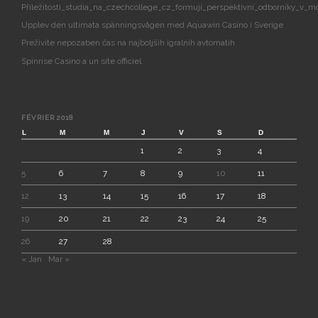
Příležitosti_studia_na_czechcollege_cz_formují_perspektivní_odborníky_v_m
Upplev den ultimata spänningsvågen med Aquawin Casino i Sverige
Preživite nepozaben čas na najboljših igralnih avtomatih
Spinrise Casino a un site officiel.
FÉVRIER 2018
L
M
M
J
V
S
D
1
2
3
4
5
6
7
8
9
10
11
12
13
14
15
16
17
18
19
20
21
22
23
24
25
26
27
28
« Jan
Mar »