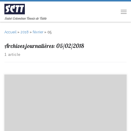
Passer au contenu
Men
Saint Colomban Tennis de Table
Accueil
»
2018
»
février
»
05
Archives journalières:
05/02/2018
1 article
R2-> St Colomban 5-9 Herbiers D1-> St Colomban 9–11 Boussay D2->
Couets 11–9 St Colomban D5 -> Port St Père 4 –6 St Colomban PR
Féminines -> St Colomban – EXEMPT Cadets D2 -> Machecoul 4-6 St
Colomban Minimes D3 -> Bouaye 0–10 St Colomban