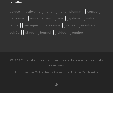
Étiquettes
astuce
babyping
bilan
championnat
compo
dansante
entrainement
fête
galette
indiv
jeune
musique
naissance
repas
résultats
soirée
stage
tournoi
vidéo
équipe
© 2026
Saint Colomban Tennis de Table
– Tous droits
réservés
Propulsé par
WP
– Réalisé avec the
Thème Customizr