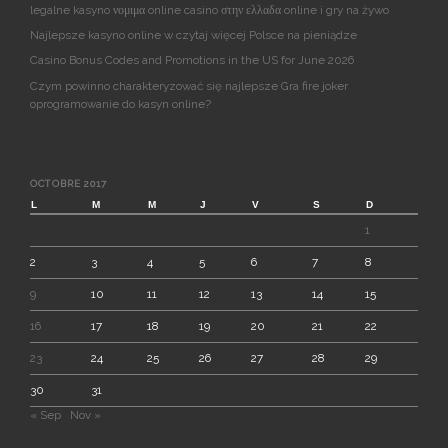
legalne kasyno νομιμα online casino στην ελλαδα online i gry na żywo
Najlepsze kasyno online w czytaj więcej Polsce na pieniądze
Casino Bonus Codes and Promotions in the US for June 2026
Czym powinno charakteryzować się najlepsze Gra fire joker
oprogramowanie do kasyn online?
OCTOBRE 2017
L
M
M
J
V
S
D
1
2
3
4
5
6
7
8
9
10
11
12
13
14
15
16
17
18
19
20
21
22
23
24
25
26
27
28
29
30
31
« Sep
Nov »