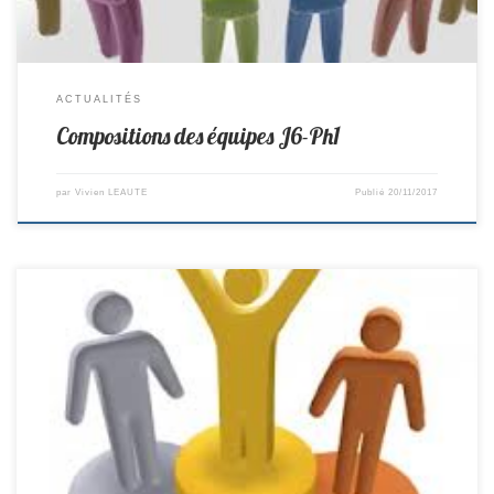
ACTUALITÉS
Compositions des équipes J6-Ph1
par
Vivien LEAUTE
Publié
20/11/2017
R2-> Sorinières 10-4 St Colomban D1-> Clisson 14–6 St Colomban D3-
>Machecoul 5–15 St Colomban D5 -> Vieillevigne 3–7 St Colomban D1
Féminines -> Thouare 1–9 St Colomban Cadets D3 -> St Colomban 6-4
Machecoul Minimes D3 -> St Colomban 5–5 Port St Père