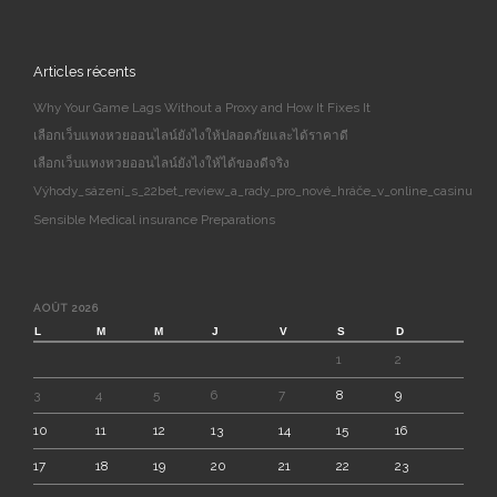
Articles récents
Why Your Game Lags Without a Proxy and How It Fixes It
เลือกเว็บแทงหวยออนไลน์ยังไงให้ปลอดภัยและได้ราคาดี
เลือกเว็บแทงหวยออนไลน์ยังไงให้ได้ของดีจริง
Výhody_sázení_s_22bet_review_a_rady_pro_nové_hráče_v_online_casinu
Sensible Medical insurance Preparations
AOÛT 2026
L
M
M
J
V
S
D
1
2
3
4
5
6
7
8
9
10
11
12
13
14
15
16
17
18
19
20
21
22
23