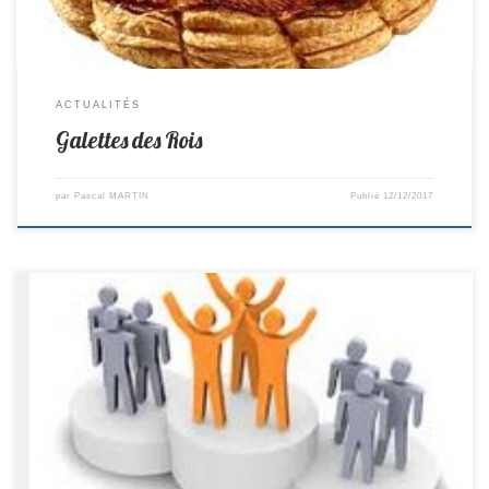
ACTUALITÉS
Galettes des Rois
par
Pascal MARTIN
Publié
12/12/2017
R2-> Chalonnes 5-9 St Colomban D1-> Chevrolière 11–9 St Colomban
D3->Arthon Chemere 1–19 St Colomban D5 -> St Colomban 7–3
Machecoul D1 Féminines -> St Colomban 6–4 Pont St Martin Cadets
D3 ->St Philbert 1-9 St Colomban Minimes D3 -> Machecoul 3–7 St
Colomban Bilan de la 1ère Phase: Des résultats très satisfaisants avec
[…]