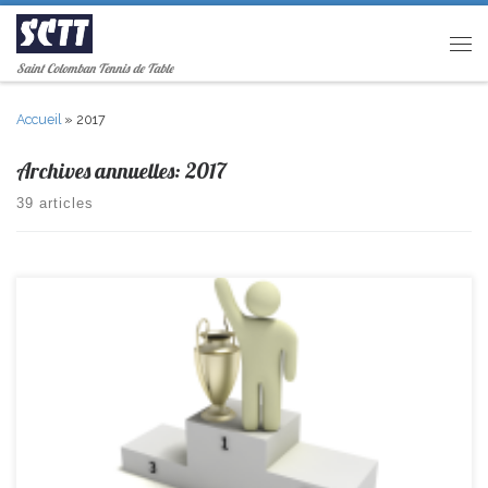
Passer au contenu
Men
Saint Colomban Tennis de Table
Accueil
»
2017
Archives annuelles:
2017
39 articles
Louison termine 8ème en D3 cadets Valentin 21ème en D1 cadets
Antoine 19ème en Prè-Régionale Cadets Lucas 19ème en D1 Juniors En
Régionale Minimes, Léonie termine 10ème et Léa 7ème