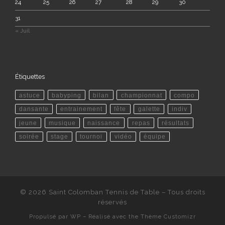
24
25
26
27
28
29
30
31
« Juil
Étiquettes
astuce
babyping
bilan
championnat
compo
dansante
entrainement
fête
galette
indiv
jeune
musique
naissance
repas
résultats
soirée
stage
tournoi
vidéo
équipe
© 2026
Saint Colomban Tennis de Table
– Tous droits
réservés
Propulsé par
WP
– Réalisé avec the
Thème Customizr