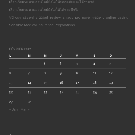
เลือกเว็บแทงหวยออนไลน์ยังไงให้ปลอดภัยและได้ราคาดี
เลือกเว็บแทงหวยออนไลน์ยังไงให้ได้ของดีจริง
Výhody_sázení_s_22bet_review_a_rady_pro_nové_hráče_v_online_casinu
Sensible Medical insurance Preparations
FÉVRIER 2017
L
M
M
J
V
S
D
1
2
3
4
5
6
7
8
9
10
11
12
13
14
15
16
17
18
19
20
21
22
23
24
25
26
27
28
« Jan
Mar »