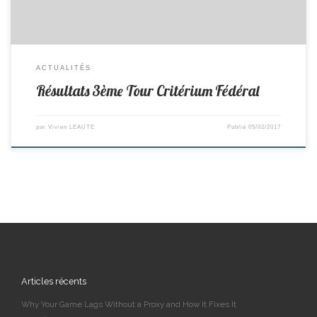
ACTUALITÉS
Résultats 3ème Tour Critérium Fédéral
par
Vivien LEAUTE
Publié
05/02/2017
Articles récents
Why Your Game Lags Without a Proxy and How It Fixes It