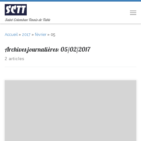
Passer au contenu
Men
Saint Colomban Tennis de Table
Accueil
»
2017
»
février
»
05
Archives journalières:
05/02/2017
2 articles
Matchs du 11-12/02/2017 R2/F Composition : Brice, Vivien, Olivier,
Jean-Claude Remplaçant : Pierre Lieu : Reçoit Fontenay Horaire : 13h30
D1/F Composition : Valentin, David, Pierre, Pascal, Dany, Bruno
Remplaçant : Jérémy Lieu : à l’ASCBG Horaire : 7h40 D2/I Composition :
Théo, Anthony, Lucas Gi, Charles, Tristan, Philippe Remplaçant
: Jérémy Lieu : à St Sébastien Horaire : […]