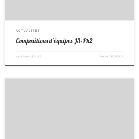
ACTUALITÉS
Compositions d’équipes J3-Ph2
par
Vivien LEAUTE
Publié
05/02/2017
Ce week end avait lieu le 3ème tour du critérium fédéral. En Minimes
Filles: En Prè-Régionale Léonie termine 3ème . En Régionale Léa
termine 7ème et se maintient En Minimes Garçons: Antoine termine
4ème en Prè-Régionale et se maintient, Valentin termine 5ème et se
maintient en départementale 1. En Cadets: Louis termine […]