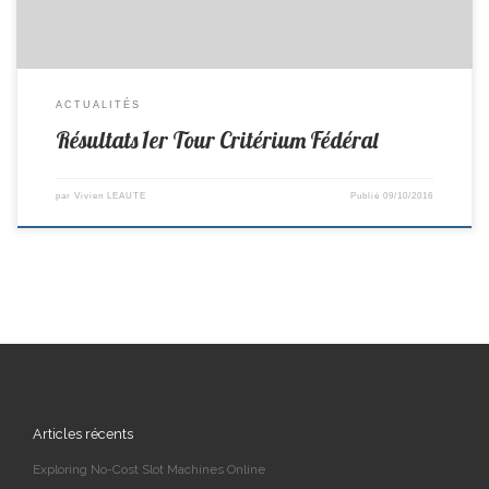
ACTUALITÉS
Résultats 1er Tour Critérium Fédéral
par
Vivien LEAUTE
Publié
09/10/2016
Articles récents
Exploring No-Cost Slot Machines Online