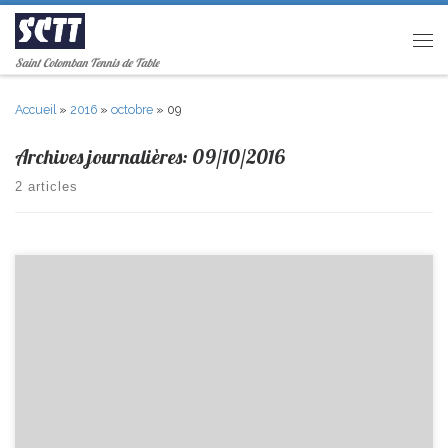
Passer au contenu
Men
Saint Colomban Tennis de Table
Accueil
»
2016
»
octobre
»
09
Archives journalières:
09/10/2016
2 articles
Matchs du 15-16/10/2016 R2/F Composition : Brice, Vivien, Olivier,
Jean-Claude Remplaçant : Pierre Lieu : au Mans Horaire : 10h30 PR/C
Composition : Valentin, David, Pierre, Pascal, Dany, Tonin Remplaçant
: Lucas Gr Lieu : à Basse-Goulaine Horaire : 7h40 D2/I Composition :
Bruno, Anthony, Lucas Gi, Théo, Charles, Philippe Remplaçant : Lucas
Gr Lieu : Reçoit St […]