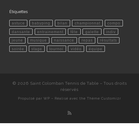
Étiquettes
astuce
babyping
bilan
championnat
compo
dansante
entrainement
fête
galette
indiv
jeune
musique
naissance
repas
résultats
soirée
stage
tournoi
vidéo
équipe
© 2026
Saint Colomban Tennis de Table
– Tous droits
réservés
Propulsé par
WP
– Réalisé avec the
Thème Customizr