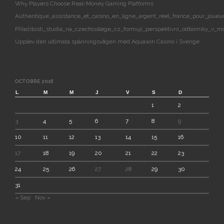
Why Players Choose Real-Money Gaming Platforms
Authentique_assistance_et_casino_en_ligne_argent_réel_france_pour_joueur
Příležitosti_studia_na_czechcollege_cz_formují_perspektivní_odborníky_v_m
Upplev den ultimata spänningsvågen med Aquawin Casino i Sverige
OCTOBRE 2016
L
M
M
J
V
S
D
1
2
3
4
5
6
7
8
9
10
11
12
13
14
15
16
17
18
19
20
21
22
23
24
25
26
27
28
29
30
31
« Sep
Nov »