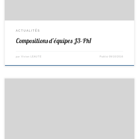
ACTUALITÉS
Compositions d’équipes J3-Ph1
par
Vivien LEAUTE
Publié
09/10/2016
Ce week end avait lieu le 1er tour du critérium fédéral. En Minimes
Filles: En Prè-Régionale Léonie termine 3ème et Léa 1ère ,Léa monte
donc en Régionale pour le prochain tour. En Minimes Garçons: Antoine
termine 20ème en Prè-Régionale et se maintient, Valentin termine
14ème et se maintient en départementale 1. […]