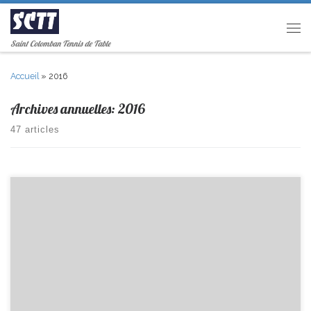
Passer au contenu
Men
Saint Colomban Tennis de Table
Accueil
»
2016
Archives annuelles:
2016
47 articles
La galette des rois aura lieu le vendredi 6 janvier à 20h salle des tilleuls
(place de l’église)