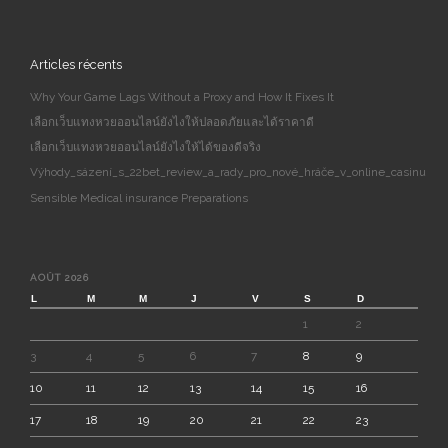
Articles récents
Why Your Game Lags Without a Proxy and How It Fixes It
เลือกเว็บแทงหวยออนไลน์ยังไงให้ปลอดภัยและได้ราคาดี
เลือกเว็บแทงหวยออนไลน์ยังไงให้ได้ของดีจริง
Výhody_sázení_s_22bet_review_a_rady_pro_nové_hráče_v_online_casinu
Sensible Medical insurance Preparations
AOÛT 2026
L
M
M
J
V
S
D
1
2
3
4
5
6
7
8
9
10
11
12
13
14
15
16
17
18
19
20
21
22
23