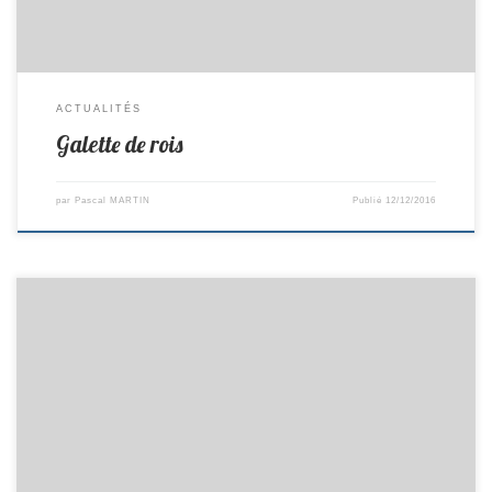
ACTUALITÉS
Galette de rois
par
Pascal MARTIN
Publié
12/12/2016
R2-> Mayenne 6–8 St Colomban PR-> St Colomban 4-16 Pellerin D2 ->
St Colomban 10-10 Legé D3 -> St Sébastien 9–11 St Colomban Minimes
D2 -> St Philbert 0-10 St Colomban Minimes D3 -> St Colomban 5-5 Port
st Père Benjamins D2 -> St Brévin 9-1 St Colomban