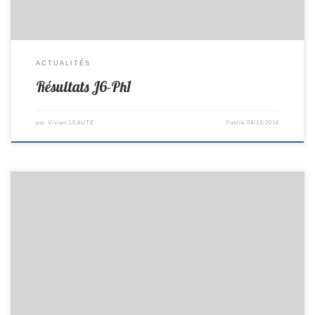
ACTUALITÉS
Résultats J6-Ph1
par
Vivien LEAUTE
Publié
04/12/2016
Matchs du 3-4/12/2016 R2/F Composition : Brice, Vivien, Olivier, Jean-
Claude Remplaçant : Pierre Lieu : Reçoit St Julien Horaire : 13h30 PR/C
Composition : Valentin, David, Pierre, Pascal, Dany, Tonin Remplaçant
: Charles Lieu : à la Montagne Horaire : 7h30 D2/I Composition : Bruno,
Anthony, Lucas Gi, Alban, Tristan, Philippe Remplaçant : Théo Lieu : à
Corcoue Horaire : 7h55 […]