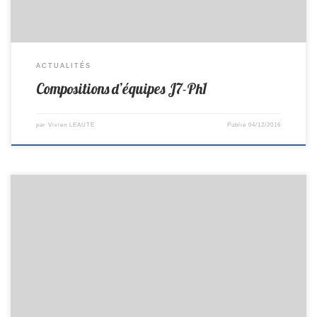
ACTUALITÉS
Compositions d’équipes J7-Ph1
par
Vivien LEAUTE
Publié
04/12/2016
R2-> St Colomban 10–4 St Julien PR-> Montagne 15-5 St Colomban D2
-> Corcoué 3-17 St Colomban D3 -> St Colomban 15–5 La chevrolière
Minimes D2 -> St Colomban 4-6 La Bernerie Minimes D3 -> Ste
Pazanne 1-9 St Colomban Benjamins D2 -> St Colomban 4-6 Pont St
Martin