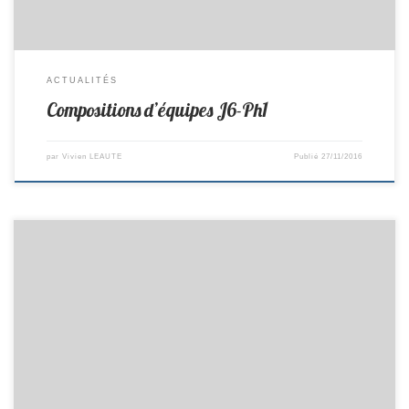
ACTUALITÉS
Compositions d’équipes J6-Ph1
par
Vivien LEAUTE
Publié
27/11/2016
Ce week end avait lieu le 2ème tour du critérium fédéral. En Minimes
Filles: En Prè-Régionale Léonie termine 6ème . En Régionale Léa
termine 9ème et se maintient En Minimes Garçons: Antoine termine
14ème en Prè-Régionale et se maintient, Valentin termine 18ème et se
maintient en départementale 1. En Cadets: Louis termine […]