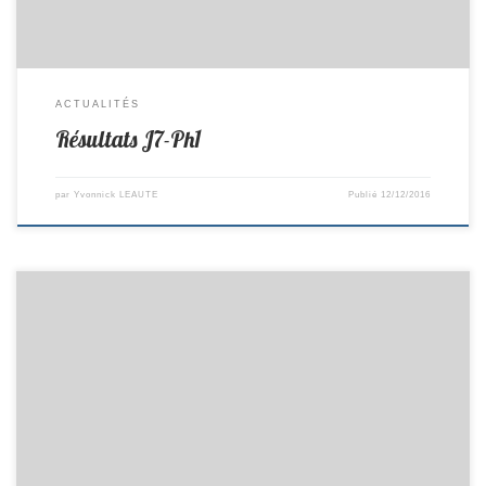
ACTUALITÉS
Résultats J7-Ph1
par
Yvonnick LEAUTE
Publié
12/12/2016
Matchs du 10-11/12/2016 R2/F Composition : Brice, Vivien, Olivier,
Jean-Claude Remplaçant : Pierre Lieu : à Mayenne Horaire : 10h30
PR/C Composition : Théo, David, Pierre, Pascal, Dany, Tonin Remplaçant
: Dany R Lieu : Reçoit le Pellerin Horaire : 8h00 D2/I Composition :
Bruno, Anthony, Lucas Gi, Alban, Tristan, Philippe Remplaçant : Théo
Lieu : Reçoit Legé Horaire : […]