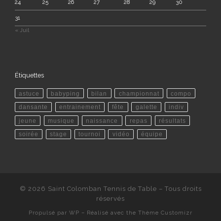
24
25
26
27
28
29
30
31
« Juil
Étiquettes
astuce
babyping
bilan
championnat
compo
dansante
entrainement
fête
galette
indiv
jeune
musique
naissance
repas
résultats
soirée
stage
tournoi
vidéo
équipe
© 2026
Saint Colomban Tennis de Table
– Tous droits
réservés
Propulsé par
WP
– Réalisé avec the
Thème Customizr