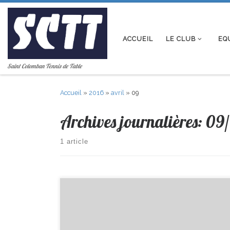
Passer au contenu
ACCUEIL
LE CLUB
EQ
Saint Colomban Tennis de Table
Accueil
»
2016
»
avril
»
09
Archives journalières:
09/
1 article
Matchs du 17 et 16/04/2016 R2/F Composition :
Vivien, Olivier, Jean-Claude, Brice Lieu : Reçoit Laval
Remplaçant: Pierre Horaire : 13h30 D1/G Composition :
Yves, Philippe, Pierre, Pascal, Valentin, David Remplaçant