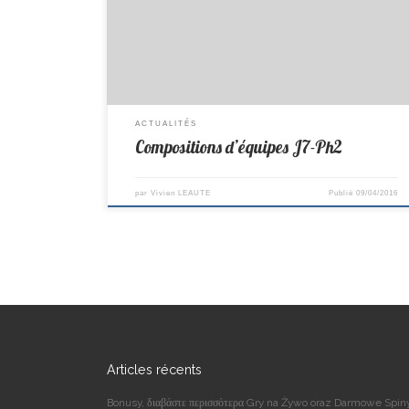
: Dany B Lieu : Reçoit Saffre Horaire : 8h00 D2/H
Composition : Bruno, Anthony, Dany, Théo,
Charles, Philippe Remplaçant : Jérémy Lieu : à Ste
Pazanne Horaire : 7h30 D3/H Composition : […]
ACTUALITÉS
Compositions d’équipes J7-Ph2
par
Vivien LEAUTE
Publié
09/04/2016
Articles récents
Bonusy, διαβάστε περισσότερα Gry na Żywo oraz Darmowe Spin