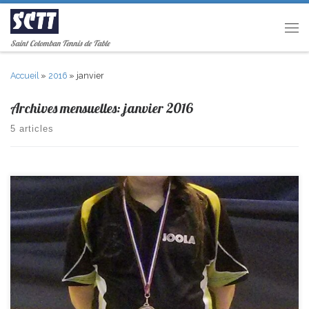
Passer au contenu
Men
Saint Colomban Tennis de Table
Accueil
»
2016
»
janvier
Archives mensuelles:
janvier 2016
5 articles
Ce Week end 2 compétitions avaient Lieu, Les Individuels Vétérans
niveau Régional et les Petits as du Ping. Dany était la dernière à être
sélectionnée pour les individuels Vétérans. Elle fait une très bonne
compétition en faisant plusieurs performances et s’offre une belle
3ème place. Elle est du coup sélectionnée […]