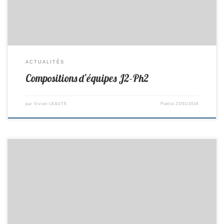
Remplaçant : Jéremy Lieu : Reçoit Machecoul Horaire : 8h00 […]
ACTUALITÉS
Compositions d’équipes J2-Ph2
par
Vivien LEAUTE
Publié
23/01/2016
R2-> Avrille 7-7 St Colomban PR-> St Colomban 12-Carquefou 8 D2 ->
Arthon 7-13 St Colomban D3 -> Chevrolière 5-15 St Colomban Minimes
D1-> Loroux 2–8 St Colomban Minimes D3 -> St Colomban 6-4 Ste
Pazanne Benjamins D1 -> St Colomban 0-10 St Sébastien