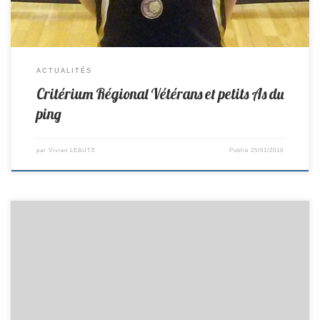
ACTUALITÉS
Critérium Régional Vétérans et petits As du
ping
par
Vivien LEAUTE
Publié
25/01/2016
Matchs du 31 et 30/01/2016 R2/F Composition : Vivien, Olivier, Jean-
Claude, Brice Lieu : Reçoit TTC Nantes Remplaçant: Philippe G Horaire :
13h30 D1/G Composition : Alban, Ghislain, Pierre, Pascal,
Valentin, Philippe Remplaçant : Jéremy Lieu : au Pallet Horaire : 7h20
D2/H Composition : Bruno, Lucas Gr, Dany, David, Charles, Philippe