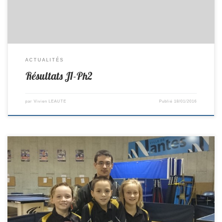
ACTUALITÉS
Résultats J1-Ph2
par
Vivien LEAUTE
Publié
18/01/2016
Ce week end se déroulait la coupe jeunes Loire-Atlantique. le club
avait 2 équipes engagées. En minimes Tristan, Tonin et Louis
terminent 7ème sur 16 en faisant une bonne compétition. En
benjamins Tonin, Léa et Léonie terminent 4ème sur 14 en loupant de
peu le poduim, c’est un bon résultat […]