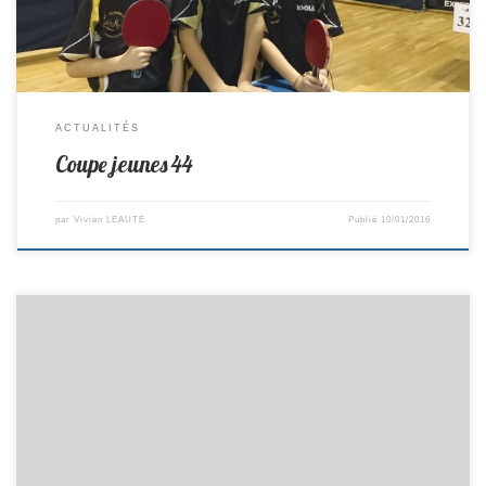
ACTUALITÉS
Coupe jeunes 44
par
Vivien LEAUTE
Publié
10/01/2016
Matchs du 16 et 17/11/2015 R2/F Composition : Vivien, Olivier, Jean-
Claude, Brice Lieu : à Avrillé Remplaçant: Philippe G Horaire : 12h15
D1/G Composition : Alban, Dany R, Pierre, Pascal, Valentin, Philippe
Remplaçant : Tristan Lieu : Reçoit Carquefou Horaire : 8h00 D2/H
Composition : Bruno, Anthony, Dany, David, Charles, Philippe
Remplaçant : Tristan Lieu : à Chéméré Horaire : 7h30 D3/H