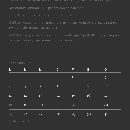
Cassinos que pagam via Pix: betonred login guia atualizado 2025
Giocatori italiani nel 2024 presso casinò non AAMS ️
En iyi film indirme betsin güncel siteleri
В GGBet находятся лучшие слоты для игры на играть в jetx в казино
1win онлайн реальные деньги.
W 2026 roku polskie kasyna oferują atrakcyjne Spinbetter Ezugi krupier
na zywo bonusy bez konieczności depozytu.
JANVIER 2016
L
M
M
J
V
S
D
1
2
3
4
5
6
7
8
9
10
11
12
13
14
15
16
17
18
19
20
21
22
23
24
25
26
27
28
29
30
31
« Déc
Fév »