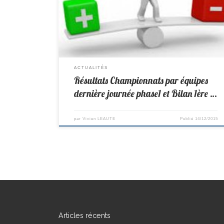
1 Presqu’ile Minimes D3 -> Goulaine 2-8 St Colomban
Benjamins D1 -> Ste Pazanne 4-6 St Colomban BILAN 1ère
Phase : La Réginale 2 termine 3ème grâce à sa victoire sur
les […]
ACTUALITÉS
Résultats Championnats par équipes
dernière journée phase1 et Bilan 1ère …
par
Vivien LEAUTE
Publié
14/12/2015
Articles récents