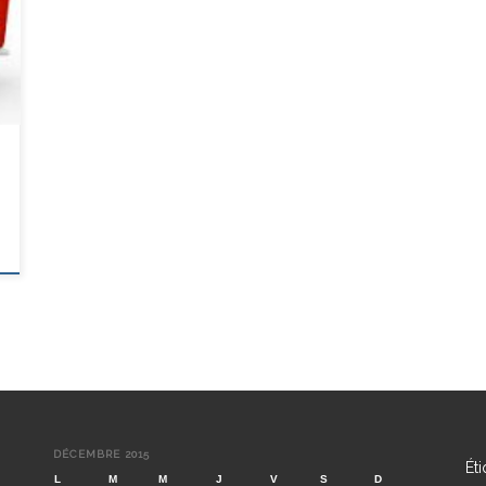
DÉCEMBRE 2015
Ét
L
M
M
J
V
S
D