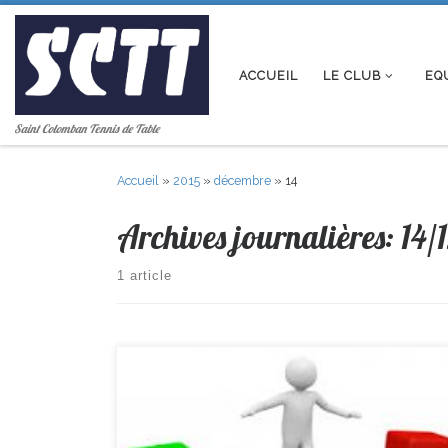
Passer au contenu
ACCUEIL
LE CLUB
EQ
Saint Colomban Tennis de Table
Accueil
»
2015
»
décembre
»
14
Archives journalières:
14/
1 article
R2-> Les Herbiers 6-8 St Colomban PR-> Caarquefou 17-
St Colomban D2 -> St Colomban 4-16 Ste Pazanne D3 ->
Corcoue 1-19 St Colomban Minimes D1-> St Colomban 9–