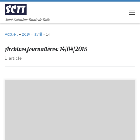
Passer au contenu
Men
Saint Colomban Tennis de Table
Accueil
»
2015
»
avril
»
14
Archives journalières:
14/04/2015
1 article
BILAN DE LA SAISON 2014/2015 Nous venons de terminer le
championnat par équipes pour la saison 2014/2015. Résultats plus que
satisfaisants, les 4 équipes adultes montées à mi-saison se sont
maintenues, la D3 est en attente d’un éventuel repêchage, ce qui
serait formidable. Pour les jeunes, l’équipe cadets qui […]