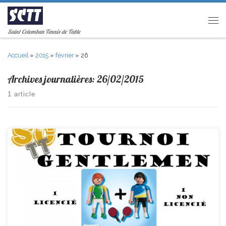
Passer au contenu
Men
Saint Colomban Tennis de Table
Accueil
»
2015
»
février
»
26
Archives journalières:
26/02/2015
1 article
Samedi 23 mai 2015 Tournoi gentlemen ( 1 licencié et un non licencié
ou 2 non licenciés 12 euros par équipe, un lot à chaque joueur).
Cherchez dès maintenant votre partenaire, les inscriptions seront
prises jusqu’au 20 mai 2015 auprès d’Yvonnick au 02.40.05.91.23.
Vendredi 5 juin 2015 Assemblée Générale […]