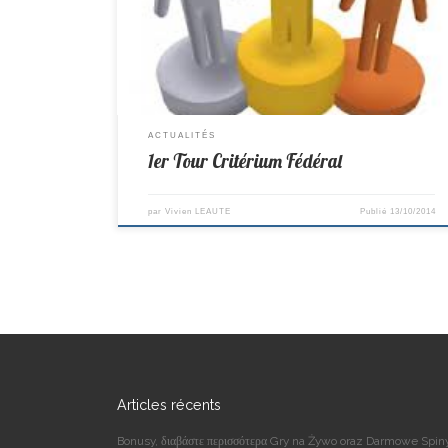
Méric 6ème en Régionale En Minimes Filles: Agathe
termine 7ème en Prè-Régionale En Cadets: Lucas termin
8ème en Départementale 3 En Juniors: Pierre […]
ACTUALITÉS
1er Tour Critérium Fédéral
par
Vivien LEAUTE
Publié
13/10/2014
Articles récents
Bonusy, διαβάστε περισσότερα Gry na Żywo oraz Darmowe Spin