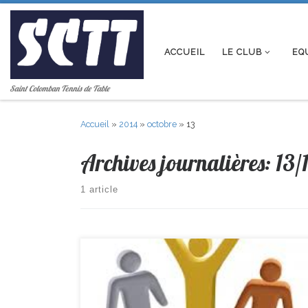
Passer au contenu
ACCUEIL
LE CLUB
EQ
Saint Colomban Tennis de Table
Accueil
»
2014
»
octobre
»
13
Archives journalières:
13/
1 article
Ce week end se déroulait le 1er tour de Critérium Fédéral:
En Benjamins: Tonin termine 17ème en Régionale En
Minimes: Louis termine 14ème en Départementale 1 et