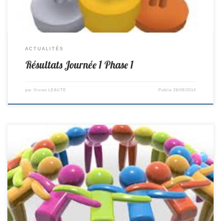
ACTUALITÉS
Résultats Journée 1 Phase 1
par
Vivien LEAUTE
Publié
28/09/2014
Matchs du 05/10/2014 R3/L Composition : Yvonnick, Vivien, Philippe,
Pierre M Remplaçant : Pierre D Lieu : à St André de la Marche Horaire :
12h30 D1/D Composition : Jean-Claude, Joël, Méric, Pierre, Pascal,
Valentin Remplaçant : David Lieu : au Pellerin Horaire : 7h30 D3/E
EXEMPT D3/F Composition : […]