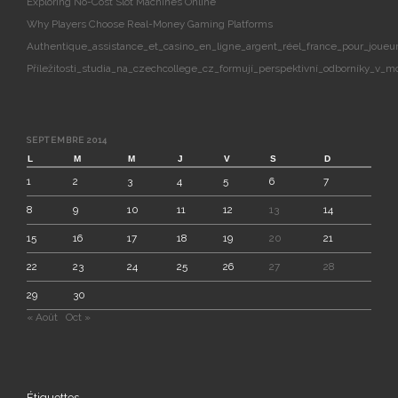
Exploring No-Cost Slot Machines Online
Why Players Choose Real-Money Gaming Platforms
Authentique_assistance_et_casino_en_ligne_argent_réel_france_pour_joueur
Příležitosti_studia_na_czechcollege_cz_formují_perspektivní_odborníky_v_m
SEPTEMBRE 2014
L
M
M
J
V
S
D
1
2
3
4
5
6
7
8
9
10
11
12
13
14
15
16
17
18
19
20
21
22
23
24
25
26
27
28
29
30
« Août
Oct »
Étiquettes