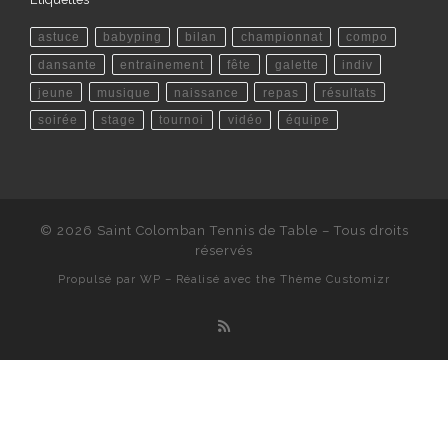
astuce
babyping
bilan
championnat
compo
dansante
entrainement
fête
galette
indiv
jeune
musique
naissance
repas
résultats
soirée
stage
tournoi
vidéo
équipe
© 2026
Saint Colomban Tennis de Table
– Tous droits
réservés
Propulsé par
WP
– Réalisé avec the
Thème Customizr