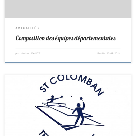
ACTUALITÉS
Composition des équipes départementales
par
Vivien LEAUTE
Publié
20/09/2014
Dimanche 21 Septembre aura lieu la 1ère journée de championnat pour
la Régionale. Nous recevrons Pomjeannais (49), début du match 14h30
Composition de l’équipe: Yvonnick (cpt.) Vivien Philippe Pierre M.
Remplaçant: Pierre D. Venez nombreux nous encourager!