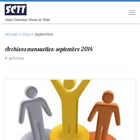
Passer au contenu
Men
Saint Colomban Tennis de Table
Accueil
»
2014
»
septembre
Archives mensuelles:
septembre 2014
4 articles
Bon début de saison, toutes les équipes ont gagné leur 1er match. R3
-> St Colomban 9– 5 Pomjeannais D1 -> St Colomban 15– 5 Chateau-
Thébaud D3 -> Arthon Chéméré 6 – 14 St Colomban D3 -> EXEMPT –
St Colomban D5 -> St Colomban 7– 3 Chevrolière Félicitations […]