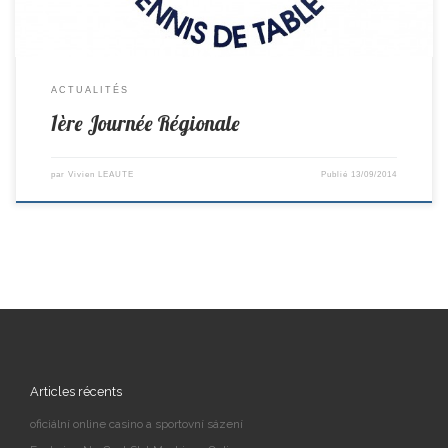
ACTUALITÉS
1ère Journée Régionale
par
Vivien LEAUTE
Publié
13/09/2014
Articles récents
oficiální online casino a sportovní sázení