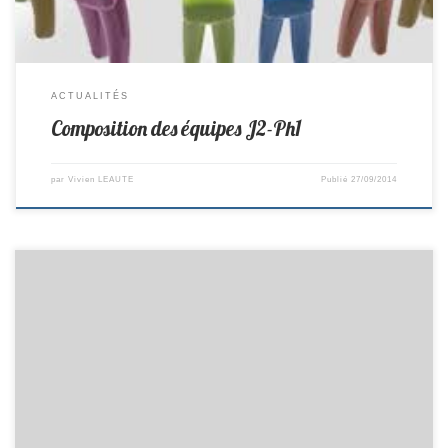
ACTUALITÉS
Composition des équipes J2-Ph1
par
Vivien LEAUTE
Publié
27/09/2014
Matchs du 28/09/2014 D1/D Composition : Jean-Claude, Yves, Méric,
Pierre, Pascal, Valentin Remplaçant : Joël Lieu : reçoit Château Thebaud
Horaire : 8h00 D3/E Composition : Bruno, Charles, Philippe, Patrice,
David, Dany B. Remplaçant : Anthony Lieu : à Chéméré Horaire : 7h30
D3/F EXEMPT D5/E Composition : Dany, Ghislain, Samuel Remplaçant
: Edgar Lieu : reçoit […]