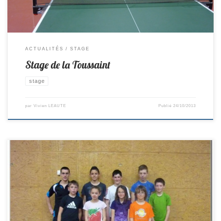
ACTUALITÉS
STAGE
Stage de la Toussaint
stage
par
Vivien LEAUTE
Publié
24/10/2013
Un stage a eu lieu du 24 au 26 avril, 10 jeunes y ont participé: Florian,
Lucas, Edgar, Ghislain, Maureen, Titouan, Colin, Agathe ainsi que Yannis
et Quentin (absents sur la photo) qui sont venus faire un essai jeudi
matin.