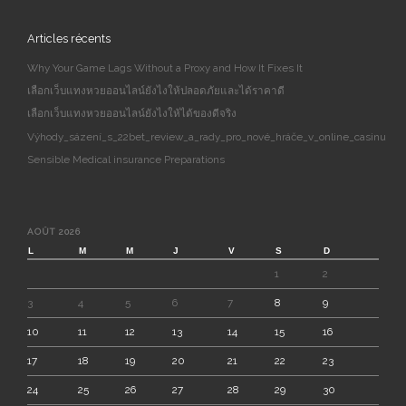
Articles récents
Why Your Game Lags Without a Proxy and How It Fixes It
เลือกเว็บแทงหวยออนไลน์ยังไงให้ปลอดภัยและได้ราคาดี
เลือกเว็บแทงหวยออนไลน์ยังไงให้ได้ของดีจริง
Výhody_sázení_s_22bet_review_a_rady_pro_nové_hráče_v_online_casinu
Sensible Medical insurance Preparations
AOÛT 2026
L
M
M
J
V
S
D
1
2
3
4
5
6
7
8
9
10
11
12
13
14
15
16
17
18
19
20
21
22
23
24
25
26
27
28
29
30