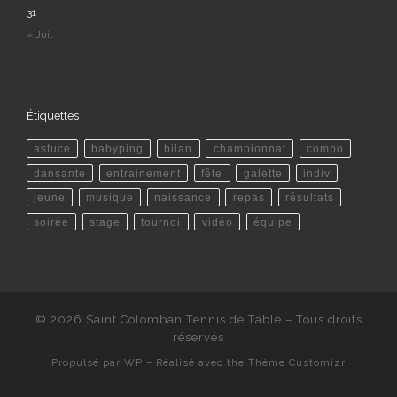
31
« Juil
Étiquettes
astuce
babyping
bilan
championnat
compo
dansante
entrainement
fête
galette
indiv
jeune
musique
naissance
repas
résultats
soirée
stage
tournoi
vidéo
équipe
© 2026
Saint Colomban Tennis de Table
– Tous droits
réservés
Propulsé par
WP
– Réalisé avec the
Thème Customizr