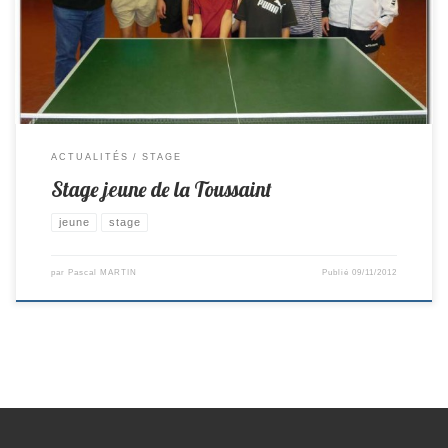
Florian, Lucas, Edgar, Ghislain, Maureen, Méric, Louis et Tonin
ACTUALITÉS
STAGE
Stage jeune de la Toussaint
jeune
stage
par
Pascal MARTIN
Publié
09/11/2012