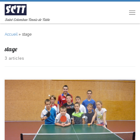
Passer au contenu
Men
Saint Colomban Tennis de Table
Accueil
»
stage
stage
3 articles
Cette semaine un stage de 3 jours a eu lieu. 9 jeunes de 8 à 14 ans ont
participé: Tonin, Antoine, Louis, Méric, Titouan, Agathe, Lucas, Théo et
Pierre, encadrés par Vivien.