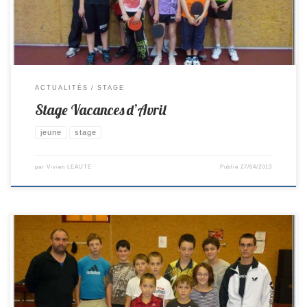
ACTUALITÉS
STAGE
Stage Vacances d’Avril
jeune
stage
par
Vivien LEAUTE
Publié
27/04/2013
Pendant les vacances de la Toussaint, un stage de 3 jours encadré par
Vivien a eu lieu à St Colomban. 9 Jeunes du club y ont participé : Théo,