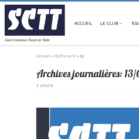
Passer au contenu
ACCUEIL
LE CLUB
EQ
Saint Colomban Tennis de Table
Accueil
»
2026
»
avril
»
13
Archives journalières:
13/
1 article
R1-> Ste Jamme 8-6 St Colomban D1-> Machecoul 8–12 St
Colomban D3-> St Joseph 9–11 St Colomban D3 -> St