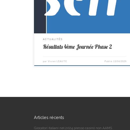
Colomban 6–14 Sorinières Cadets/Juniors D2-> St
Colomban 1–9 St Philbert Benjamins/Minimes D3-> St
Sébastien 6–4 St Colomban
ACTUALITÉS
Résultats 4ème Journée Phase 2
par
Vivien LEAUTE
Publié
13/04/2026
Articles récents
Giocatori italiani nel 2024 presso casinò non AAMS ️