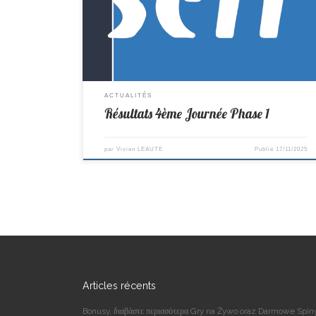
Villeneuve 10–10 St Colomban Cadets/Juniors D2-> St
Colomban 3–7 La Montagne Benjamins/Minimes D3-> St
Colomban 6–4 Vertou
ACTUALITÉS
Résultats 4ème Journée Phase 1
par
Vivien LEAUTE
Publié
17/11/2025
Articles récents
Bonusy, διαβάστε περισσότερα Gry na Żywo oraz Darmowe Spin