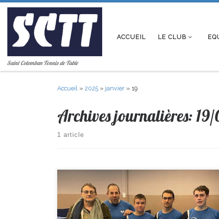
Passer au contenu
ACCUEIL
LE CLUB
EQ
Saint Colomban Tennis de Table
Accueil
»
2025
»
janvier
»
19
Archives journalières:
19/
1 article
R2-> St Sébastien 6-8 St Colomban PR-> Rezé 11–9 St
Colomban D1-> St Colomban 7–13 Loroux Bottereau D4 ->