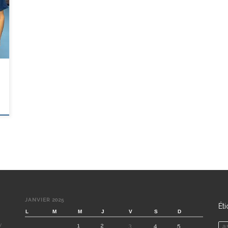
JANVIER 2025
Ét
L
M
M
J
V
S
D
y
1
2
3
4
5
a