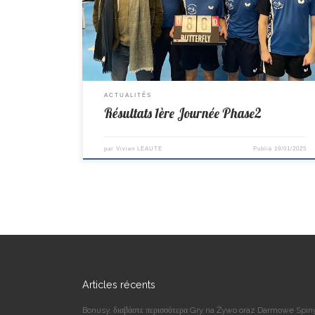
St Colomban 9–1 Corcoue Cadets/Juniors D1-> St
Colomban 4–6 Mouzillon
ACTUALITÉS
Résultats 1ère Journée Phase2
par
Vivien LEAUTE
Publié
19/01/2025
Articles récents
Bonusy, διαβάστε περισσότερα Gry na Żywo oraz Darmowe Spin