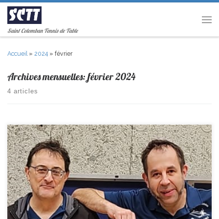
Passer au contenu
Men
Saint Colomban Tennis de Table
Accueil
»
2024
»
février
Archives mensuelles:
février 2024
4 articles
Olivier jouait Dimanche au Championnat régional Vétérans individuels.
Il se fait éliminer en huitième de finale, en perdant 3-1 sur un 18 qui
finira 3ème de la compétition. Bravo à lui et son coach Michel d’avoir
représenté le club sur cette compétition.