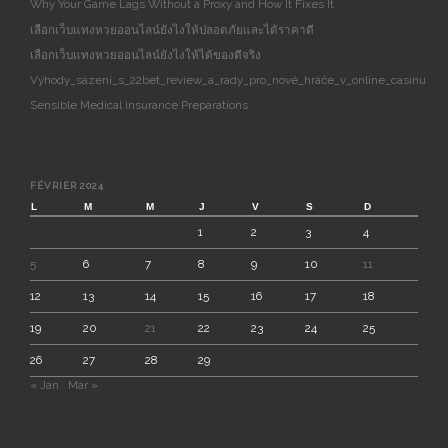
Why Your Game Lags Without a Proxy and How It Fixes It
เลือกเว็บแทงหวยออนไลน์ยังไงให้ปลอดภัยและได้ราคาดี
เลือกเว็บแทงหวยออนไลน์ยังไงให้ได้ของดีจริง
Výhody_sázení_s_22bet_review_a_rady_pro_nové_hráče_v_online_casinu
Sensible Medical insurance Preparations
FÉVRIER 2024
L
M
M
J
V
S
D
1
2
3
4
5
6
7
8
9
10
11
12
13
14
15
16
17
18
19
20
21
22
23
24
25
26
27
28
29
« Jan
Mar »