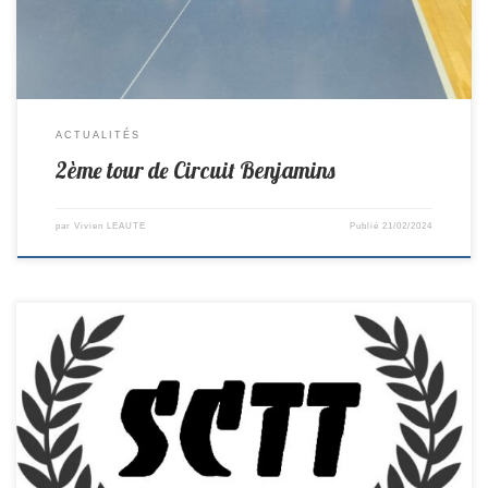
ACTUALITÉS
2ème tour de Circuit Benjamins
par
Vivien LEAUTE
Publié
21/02/2024
R2-> St Colomban 7-7 Pouzauges D1-> St Colomban 18–2 Pellerin D2->
Chateau Thebaud 11–9 St Colomban D4 -> Montagne 8–2 St Colomban
Cadets/Juniors D1-> Legé 9–1 St Colomban Benjamins/Minimes D3->
Orvault 5–5 St Colomban