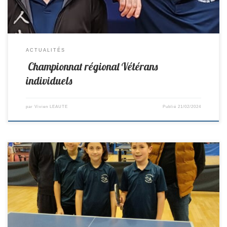
ACTUALITÉS
Championnat régional Vétérans
individuels
par
Vivien LEAUTE
Publié
21/02/2024
Ce week-end, Leïa et Maël participaient au 2ème tour du Circuit
Benjamins. Leïa termine 1ère du tableau Féminin et Maël 18ème du
tableau Benjamins 2. Félicitations à tous les 2 et merci à Hugo et Bruno
pour le coaching et arbitrage.