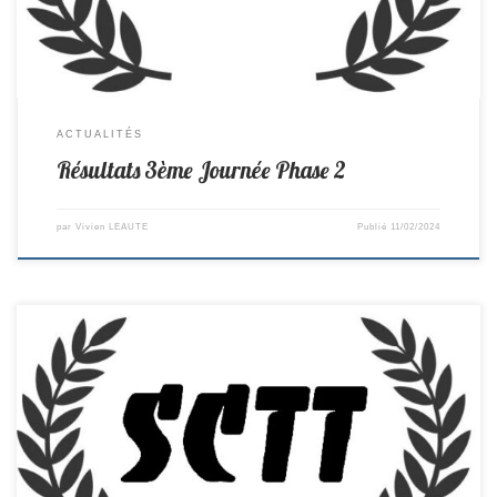
ACTUALITÉS
Résultats 3ème Journée Phase 2
par
Vivien LEAUTE
Publié
11/02/2024
R2-> St Colomban 9-5 Mellinet D1-> Legé 7–13 St Colomban D2-> St
Colomban 7–13 Montagne D4 -> St Colomban 4–6 Machecoul
Cadets/Juniors D1-> St Colomban 4–6 Entente Pongiste sud Loire
Benjamins/Minimes D3-> St Colomban 7–3Entente Pongiste sud Loire