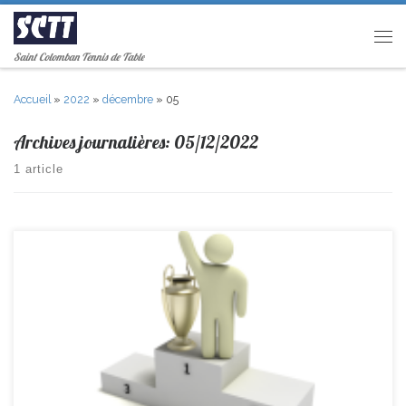
Passer au contenu
Men
Saint Colomban Tennis de Table
Accueil
»
2022
»
décembre
»
05
Archives journalières:
05/12/2022
1 article
Ce week-end 5 joueurs du club participaient au 2ème tour du critérium
Fédéral. Hugo termine 4ème en Pré-Régionale Minimes. Adrien
termine 19ème en Départementale 1 Juniors. Lucas Gillet jouait en
Séniors D1 et termine 14ème. Lucas Groussain termine 14ème en Pré-
Régionale Séniors. Loris termine 2ème en Régionale Minimes et monte
[…]