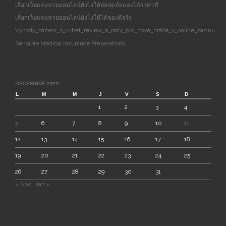
เลือกเว็บแทงหวยออนไลน์ยังไงให้ปลอดภัยและได้ราคาดี
เลือกเว็บแทงหวยออนไลน์ยังไงให้ได้ของดีจริง
Výhody_sázení_s_22bet_review_a_rady_pro_nové_hráče_v_online_casinu
Sensible Medical insurance Preparations
DÉCEMBRE 2022
L
M
M
J
V
S
D
1
2
3
4
5
6
7
8
9
10
11
12
13
14
15
16
17
18
19
20
21
22
23
24
25
26
27
28
29
30
31
« Nov
Jan »