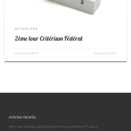
ACTUALITÉS
2ème tour Critérium Fédéral
par
Vivien LEAUTE
Publié
05/12/2022
Articles récents
Why Your Game Lags Without a Proxy and How It Fixes It