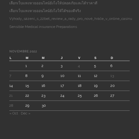
เลือกเว็บแทงหวยออนไลน์ยังไงให้ปลอดภัยและได้ราคาดี
เลือกเว็บแทงหวยออนไลน์ยังไงให้ได้ของดีจริง
Výhody_sázení_s_22bet_review_a_rady_pro_nové_hráče_v_online_casinu
Sensible Medical insurance Preparations
NOVEMBRE 2022
L
M
M
J
V
S
D
1
2
3
4
5
6
7
8
9
10
11
12
13
14
15
16
17
18
19
20
21
22
23
24
25
26
27
28
29
30
« Oct
Déc »