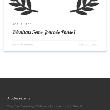
ACTUALITÉS
Résultats 5ème Journée Phase 1
par
Vivien LEAUTE
Publié
21/11/2022
Articles récents
Why Your Game Lags Without a Proxy and How It Fixes It