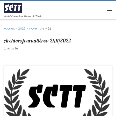
Passer au contenu
Men
Saint Colomban Tennis de Table
Accueil
»
2022
»
novembre
»
21
Archives journalières:
21/11/2022
1 article
R2-> Ste Jamme 8-6 St Colomban PR-> St Colomban – EXEMPT D1-> St
Michel 17–3 St Colomban D3 -> Loroux Bottereau 12–8 St Colomban
Jeunes D2(1)-> Rezé 9–1 St Colomban Jeunes D2(2)-> EPSL 9–1 St
Colomban