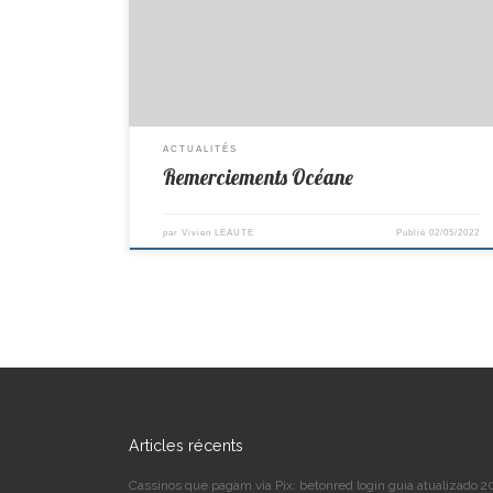
ACTUALITÉS
Remerciements Océane
par
Vivien LEAUTE
Publié
02/05/2022
Articles récents
Cassinos que pagam via Pix: betonred login guia atualizado 2