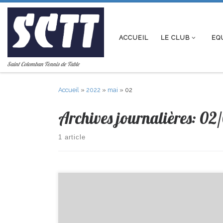
Passer au contenu
ACCUEIL
LE CLUB
EQ
Saint Colomban Tennis de Table
Accueil
»
2022
»
mai
»
02
Archives journalières:
02
1 article