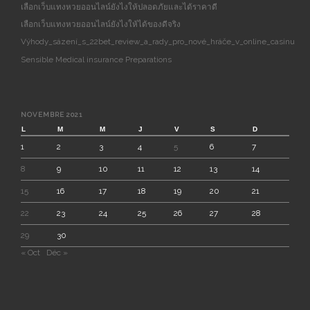
เลือกเว็บแทงหวยออนไลน์ยังไงให้ปลอดภัยและได้ราคาดี
เลือกเว็บแทงหวยออนไลน์ยังไงให้ได้ของดีจริง
Výhody_sázení_s_22bet_review_a_rady_pro_nové_hráče_v_online_casinu
Sensible Medical insurance Preparations
NOVEMBRE 2021
L
M
M
J
V
S
D
1
2
3
4
5
6
7
8
9
10
11
12
13
14
15
16
17
18
19
20
21
22
23
24
25
26
27
28
29
30
« Oct
Déc »