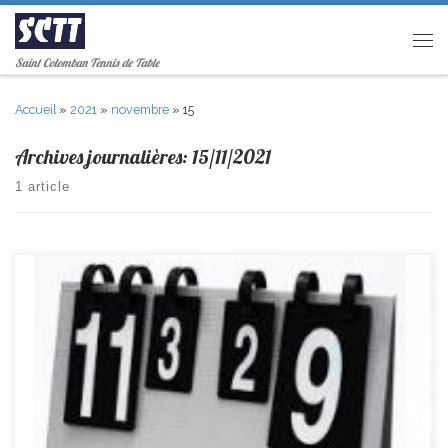
Passer au contenu
Men
Saint Colomban Tennis de Table
Accueil
»
2021
»
novembre
»
15
Archives journalières:
15/11/2021
1 article
R2-> Vibraye 10-4 St Colomban PR-> Nantes TT 12–8 St Colomban D2->
Ste Pazanne 12–8 St Colomban D4 -> EXEMPT – St Colomban Jeunes(1)
D3 -> St Colomban 4-6 Ste Pazanne Jeunes(2) D3 -> St Colomban 7-3
Pellerin