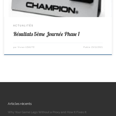
ACTUALITÉS
Résultats 5ème Journée Phase 1
par
Vivien LEAUTE
Publié
15/11/2021
Articles récents
Why Your Game Lags Without a Proxy and How It Fixes It