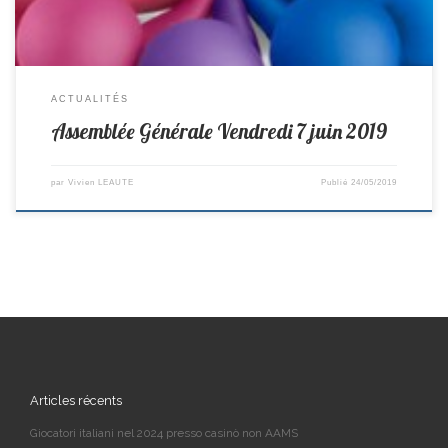
ACTUALITÉS
Assemblée Générale Vendredi 7 juin 2019
par
Vivien LEAUTE
Publié
24/05/2019
Articles récents
Giocatori italiani nel 2024 presso casinò non AAMS ️