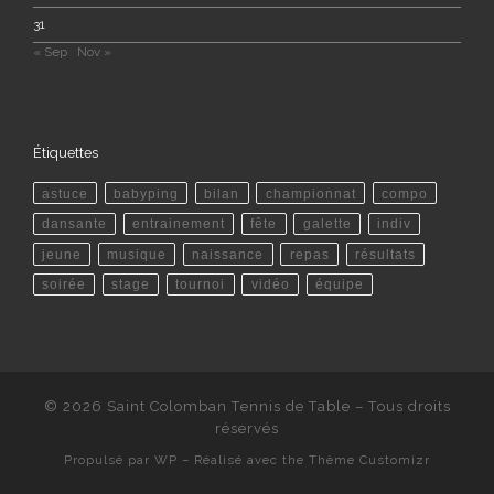
31
« Sep
Nov »
Étiquettes
astuce
babyping
bilan
championnat
compo
dansante
entrainement
fête
galette
indiv
jeune
musique
naissance
repas
résultats
soirée
stage
tournoi
vidéo
équipe
© 2026
Saint Colomban Tennis de Table
– Tous droits
réservés
Propulsé par
WP
– Réalisé avec the
Thème Customizr