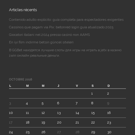
Articles récents
Contenido adulto explícito: guía completa para espectadores exigentes
Cassinos que pagam via Pix: betonred login guia atualizado 2025
Giocatori italiani nel 2024 presso casinò non AAMS ️
En iyi film indirme betsin güncel siteleri
В GGBet находятся лучшие слоты для игры на играть в jetx в казино
1win онлайн реальные деньги.
OCTOBRE 2016
L
M
M
J
V
S
D
1
2
3
4
5
6
7
8
9
10
11
12
13
14
15
16
17
18
19
20
21
22
23
24
25
26
27
28
29
30