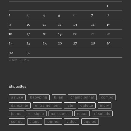
1
2
3
4
5
6
7
8
9
10
11
12
13
14
15
16
17
18
19
20
21
22
23
24
25
26
27
28
29
30
31
« Avr
Juin »
Étiquettes
astuce
babyping
bilan
championnat
compo
dansante
entrainement
fête
galette
indiv
jeune
musique
naissance
repas
résultats
soirée
stage
tournoi
vidéo
équipe