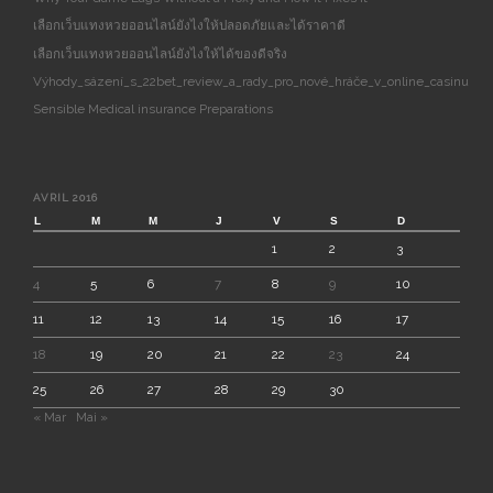
เลือกเว็บแทงหวยออนไลน์ยังไงให้ปลอดภัยและได้ราคาดี
เลือกเว็บแทงหวยออนไลน์ยังไงให้ได้ของดีจริง
Výhody_sázení_s_22bet_review_a_rady_pro_nové_hráče_v_online_casinu
Sensible Medical insurance Preparations
AVRIL 2016
L
M
M
J
V
S
D
1
2
3
4
5
6
7
8
9
10
11
12
13
14
15
16
17
18
19
20
21
22
23
24
25
26
27
28
29
30
« Mar
Mai »