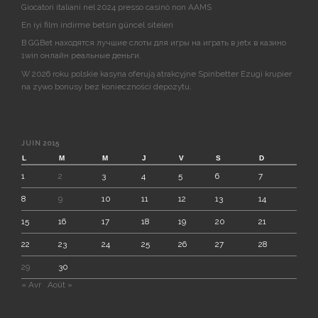
Giocatori italiani nel 2024 presso casinò non AAMS ️
En iyi film indirme betsin güncel siteleri
В GGBet находятся лучшие слоты для игры на играть в jetx в казино
1win онлайн реальные деньги.
W 2026 roku polskie kasyna oferują atrakcyjne Spinbetter Ezugi krupier
na zywo bonusy bez konieczności depozytu.
JUIN 2015
L
M
M
J
V
S
D
1
2
3
4
5
6
7
8
9
10
11
12
13
14
15
16
17
18
19
20
21
22
23
24
25
26
27
28
29
30
« Avr
Août »