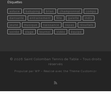
Étiquettes
astuce
babyping
bilan
championnat
compo
dansante
entrainement
fête
galette
indiv
jeune
musique
naissance
repas
résultats
soirée
stage
tournoi
vidéo
équipe
© 2026
Saint Colomban Tennis de Table
– Tous droits
réservés
Propulsé par
WP
– Réalisé avec the
Thème Customizr