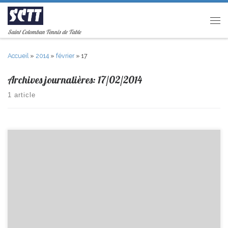
Passer au contenu
Men
Saint Colomban Tennis de Table
Accueil
»
2014
»
février
»
17
Archives journalières:
17/02/2014
1 article
Ce week-end avait lieu le 4ème tour de Critérium Fédéral: En Cadets,
Pierre termine 3ème en Pré-Régionale. En Benjamins, Méric termine
18ème en Nationale 2 , Titouan et Tonin terminent respectivement 10
et 14ème en Pré-Régionale. C’était le dernier Tour pour cette saison
2013/2014.