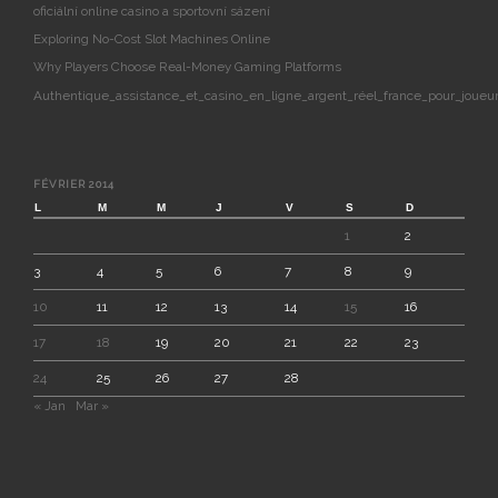
oficiální online casino a sportovní sázení
Exploring No-Cost Slot Machines Online
Why Players Choose Real-Money Gaming Platforms
Authentique_assistance_et_casino_en_ligne_argent_réel_france_pour_joueur
FÉVRIER 2014
L
M
M
J
V
S
D
1
2
3
4
5
6
7
8
9
10
11
12
13
14
15
16
17
18
19
20
21
22
23
24
25
26
27
28
« Jan
Mar »